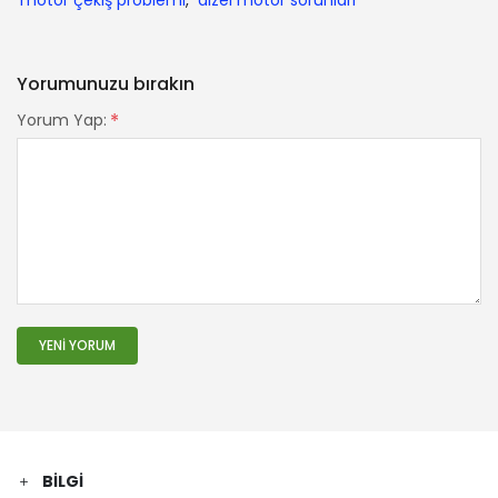
motor çekiş problemi
,
dizel motor sorunları
Yorumunuzu bırakın
*
Yorum Yap:
YENI YORUM
BILGI