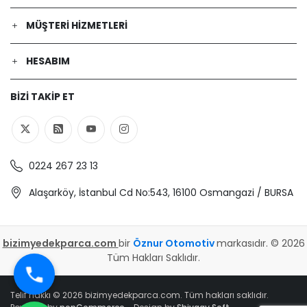
MÜŞTERI HIZMETLERI
HESABIM
BIZI TAKIP ET
0224 267 23 13
Alaşarköy, İstanbul Cd No:543, 16100 Osmangazi / BURSA
bizimyedekparca.com
bir
Öznur Otomotiv
markasıdır. © 2026
Tüm Hakları Saklıdır.
Telif hakkı © 2026 bizimyedekparca.com. Tüm hakları saklıdır.