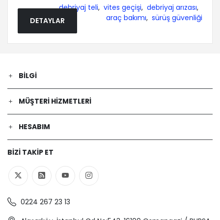
debriyaj teli
,
vites geçişi
,
debriyaj arızası
,
araç bakımı
,
sürüş güvenliği
DETAYLAR
BILGI
MÜŞTERI HIZMETLERI
HESABIM
BIZI TAKIP ET
0224 267 23 13