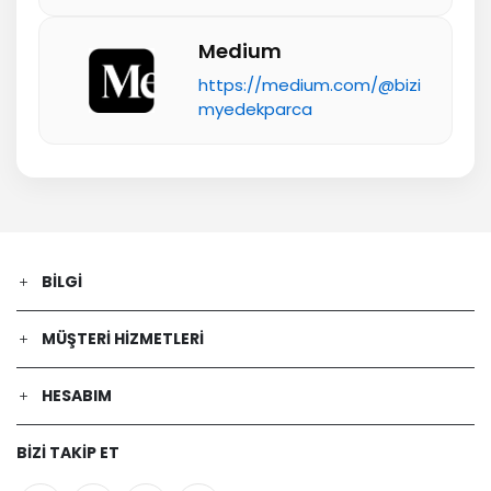
Medium
https://medium.com/@bizi
myedekparca
BILGI
MÜŞTERI HIZMETLERI
HESABIM
BIZI TAKIP ET