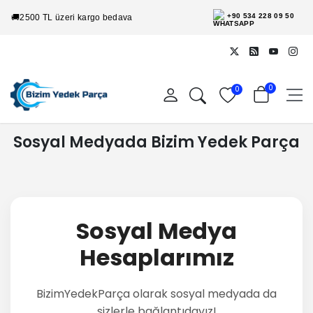
+90 534 228 09 50
🚚
2500 TL üzeri kargo bedava
0
0
Sosyal Medyada Bizim Yedek Parça
Sosyal Medya
Hesaplarımız
BizimYedekParça olarak sosyal medyada da
sizlerle bağlantıdayız!