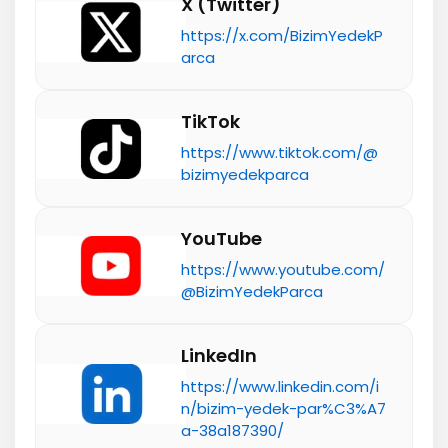
X (Twitter)
https://x.com/BizimYedekP
arca
TikTok
https://www.tiktok.com/@
bizimyedekparca
YouTube
https://www.youtube.com/
@BizimYedekParca
LinkedIn
https://www.linkedin.com/i
n/bizim-yedek-par%C3%A7
a-38a187390/