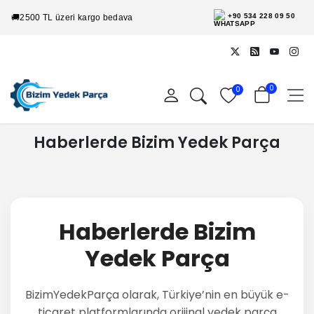
+90 534 228 09 50
🚚
2500 TL üzeri kargo bedava
0
0
Haberlerde Bizim Yedek Parça
Haberlerde Bizim
Yedek Parça
BizimYedekParça olarak, Türkiye’nin en büyük e-
ticaret platformlarında orijinal yedek parça