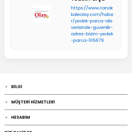
https://www.canak
kaleolay.com/habe
r/yedek-parca-alis
verisinde-guvenilir-
adres-bizim-yedek
-parca-105679
BILGI
MÜŞTERI HIZMETLERI
HESABIM