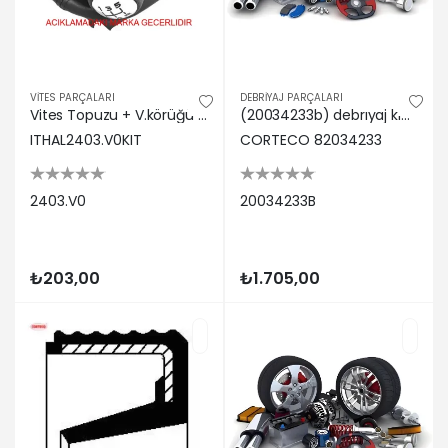
VİTES PARÇALARI
DEBRİYAJ PARÇALARI
Vites Topuzu + V.körüğü Partner Ithal 2403.V0 MİCRON 2403V0 KIT
(20034233b) debrıyaj klavuz kovanı. prızdırek bf 24.45x40.22/95.2x69.2 acm renault Corteco 20034233B
ITHAL2403.V0KIT
CORTECO 82034233
2403.V0
20034233B
₺203,00
₺1.705,00