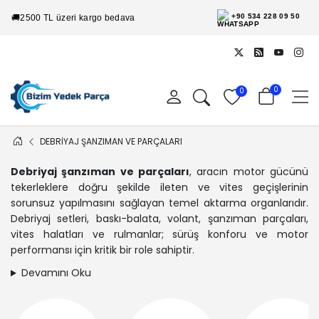
+90 534 228 09 50
🚚
2500 TL üzeri kargo bedava
0
0
DEBRİYAJ ŞANZIMAN VE PARÇALARI
Debriyaj şanzıman ve parçaları
, aracın motor gücünü
tekerleklere doğru şekilde ileten ve vites geçişlerinin
sorunsuz yapılmasını sağlayan temel aktarma organlarıdır.
Debriyaj setleri, baskı-balata, volant, şanzıman parçaları,
vites halatları ve rulmanlar; sürüş konforu ve motor
performansı için kritik bir role sahiptir.
Devamını Oku