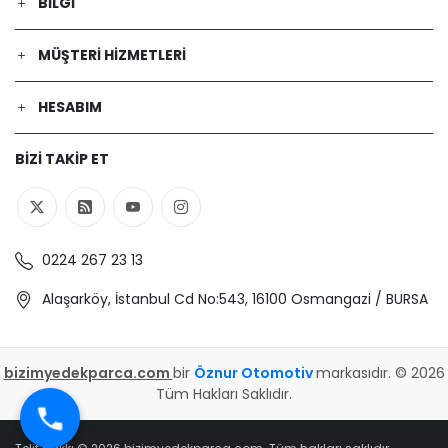
BILGI
MÜŞTERI HIZMETLERI
HESABIM
BIZI TAKIP ET
0224 267 23 13
Alaşarköy, İstanbul Cd No:543, 16100 Osmangazi / BURSA
bizimyedekparca.com
bir
Öznur Otomotiv
markasıdır. © 2026
Tüm Hakları Saklıdır.