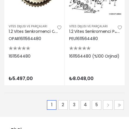
VİTES DİŞLİSİ VE PARÇALARI
VİTES DİŞLİSİ VE PARÇALARI
1.2 Vites Senkromenci Opar 1611564480 1611564480
1.2 Vites Senkromenci Peugeot 1611564480
OPAR1611564480
PEU1611564480
1611564480
1611564480 (%100 Orjinal)
₺5.497,00
₺8.048,00
1
2
3
4
5