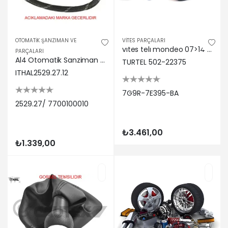
OTOMATİK ŞANZIMAN VE
VİTES PARÇALARI
vıtes telı mondeo 07>14 1.6 benzınlı Turtel 7G9R-7E395-BA
PARÇALARI
Al4 Otomatik Sanziman Kontak P2008-208-306-308-c3-c5-ds3-xsara-jumpy-expert 2529.27/ 7700100010
TURTEL 502-22375
ITHAL2529.27.12
7G9R-7E395-BA
2529.27/ 7700100010
₺3.461,00
₺1.339,00