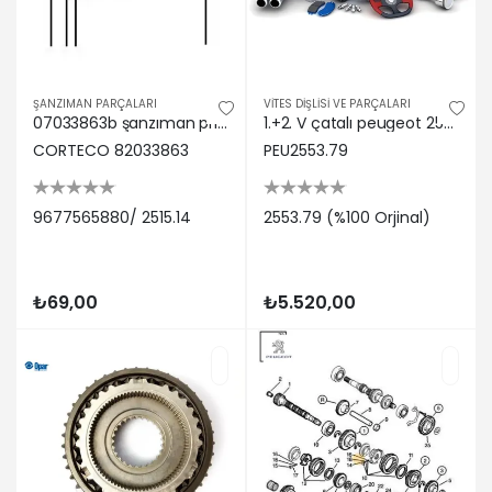
ŞANZIMAN PARÇALARI
VİTES DİŞLİSİ VE PARÇALARI
07033863b şanzıman prizdirek keçesi p106-p205-p206-p207-p301-p306-p307-partner-berlıngo-c-elysee-c c corteco 9677565880/ 2515.14
1.+2. V çatalı peugeot 2553.79
CORTECO 82033863
PEU2553.79
9677565880/ 2515.14
2553.79 (%100 Orjinal)
₺69,00
₺5.520,00