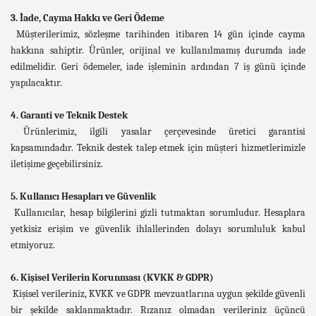
3. İade, Cayma Hakkı ve Geri Ödeme
Müşterilerimiz, sözleşme tarihinden itibaren 14 gün içinde cayma
hakkına sahiptir. Ürünler, orijinal ve kullanılmamış durumda iade
edilmelidir. Geri ödemeler, iade işleminin ardından 7 iş günü içinde
yapılacaktır.
4. Garanti ve Teknik Destek
Ürünlerimiz, ilgili yasalar çerçevesinde üretici garantisi
kapsamındadır. Teknik destek talep etmek için müşteri hizmetlerimizle
iletişime geçebilirsiniz.
5. Kullanıcı Hesapları ve Güvenlik
Kullanıcılar, hesap bilgilerini gizli tutmaktan sorumludur. Hesaplara
yetkisiz erişim ve güvenlik ihlallerinden dolayı sorumluluk kabul
etmiyoruz.
6. Kişisel Verilerin Korunması (KVKK & GDPR)
Kişisel verileriniz, KVKK ve GDPR mevzuatlarına uygun şekilde güvenli
bir şekilde saklanmaktadır. Rızanız olmadan verileriniz üçüncü