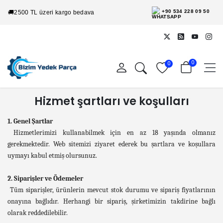
+90 534 228 09 50
🚚
2500 TL üzeri kargo bedava
0
0
Hizmet şartları ve koşulları
1. Genel Şartlar
Hizmetlerimizi kullanabilmek için en az 18 yaşında olmanız
gerekmektedir. Web sitemizi ziyaret ederek bu şartlara ve koşullara
uymayı kabul etmiş olursunuz.
2. Siparişler ve Ödemeler
Tüm siparişler, ürünlerin mevcut stok durumu ve sipariş fiyatlarının
onayına bağlıdır. Herhangi bir sipariş, şirketimizin takdirine bağlı
olarak reddedilebilir.