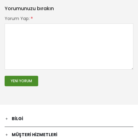
Yorumunuzu bırakın
*
Yorum Yap:
YENI YORUM
BILGI
MÜŞTERI HIZMETLERI