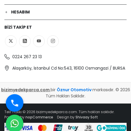
HESABIM
BIZI TAKIP ET
0224 267 23 13
Alaşarköy, İstanbul Cd No:543, 16100 Osmangazi / BURSA
bizimyedekparca.com
bir
Öznur Otomotiv
markasıdır. © 2026
Tüm Hakları Saklıdır.
Telif hakkı © 2026 bizimyedekparca.com. Tüm hakları saklıdır.
Powered by
nopCommerce
Design by
Shivaay Soft