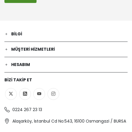
BILGI
MÜŞTERI HIZMETLERI
HESABIM
BIZI TAKIP ET
0224 267 23 13
Alaşarköy, İstanbul Cd No:543, 16100 Osmangazi / BURSA