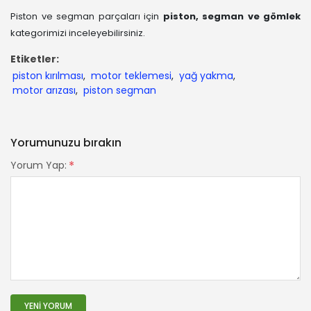
Piston ve segman parçaları için
piston, segman ve gömlek
kategorimizi
inceleyebilirsiniz
.
Etiketler:
piston kırılması
,
motor teklemesi
,
yağ yakma
,
motor arızası
,
piston segman
Yorumunuzu bırakın
*
Yorum Yap:
YENI YORUM