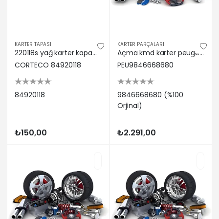
KARTER TAPASI
KARTER PARÇALARI
220118s yağ karter kapama civatası corteco 84920118
Açma kmd karter peugeot 9846668680
CORTECO 84920118
PEU9846668680
84920118
9846668680 (%100
Orjinal)
₺150,00
₺2.291,00