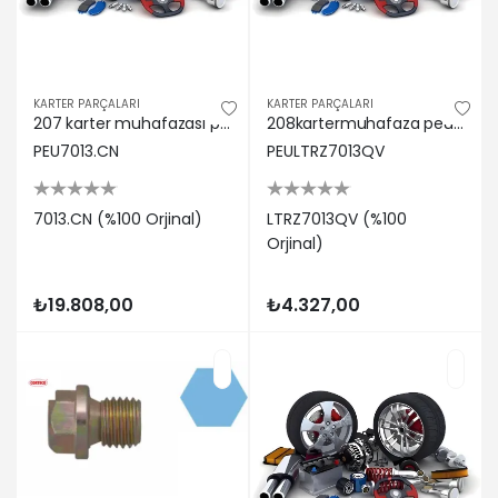
KARTER PARÇALARI
KARTER PARÇALARI
207 karter muhafazası peugeot 7013.CN
208kartermuhafaza peugeot LTRZ7013QV
PEU7013.CN
PEULTRZ7013QV
7013.CN (%100 Orjinal)
LTRZ7013QV (%100
Orjinal)
₺19.808,00
₺4.327,00