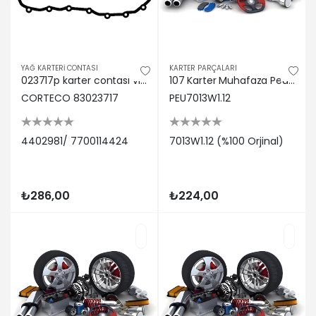
YAĞ KARTERİ CONTASI
KARTER PARÇALARI
023717p karter contası vıvaro 1.9 dtıı-kng 1.9 dtı-lgn ı-ıı-ııı 1.8-2.0-1.9 dtı-mgn-trafıc 4402981/ 7700114424
107 Karter Muhafaza Peugeot 7013W1.12
CORTECO 83023717
PEU7013W1.12
4402981/ 7700114424
7013W1.12 (%100 Orjinal)
₺286,00
₺224,00