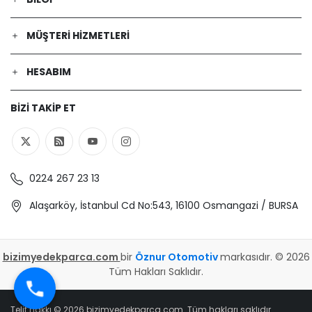
MÜŞTERI HIZMETLERI
HESABIM
BIZI TAKIP ET
0224 267 23 13
Alaşarköy, İstanbul Cd No:543, 16100 Osmangazi / BURSA
bizimyedekparca.com
bir
Öznur Otomotiv
markasıdır. © 2026
Tüm Hakları Saklıdır.
Telif hakkı © 2026 bizimyedekparca.com. Tüm hakları saklıdır.