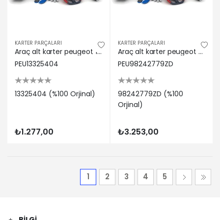
KARTER PARÇALARI
KARTER PARÇALARI
Araç alt karter peugeot 13325404
Araç alt karter peugeot 98242779ZD
PEU13325404
PEU98242779ZD
13325404 (%100 Orjinal)
98242779ZD (%100
Orjinal)
₺1.277,00
₺3.253,00
1
2
3
4
5
BILGI