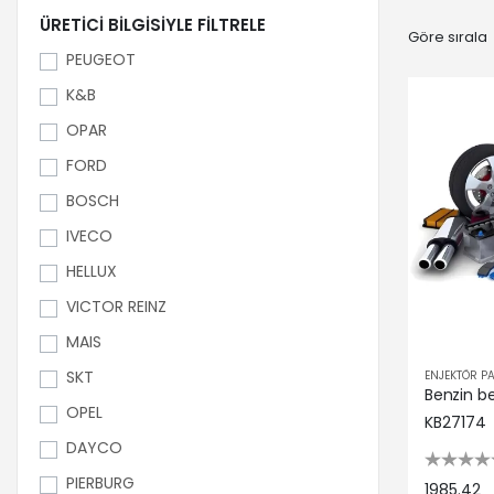
ÜRETICI BILGISIYLE FILTRELE
Göre sırala
PEUGEOT
K&B
OPAR
FORD
BOSCH
IVECO
HELLUX
VICTOR REINZ
MAIS
SKT
ENJEKTÖR P
OPEL
KB27174
DAYCO
PIERBURG
1985.42