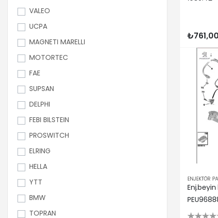
VALEO
UCPA
₺761,0
MAGNETI MARELLI
MOTORTEC
FAE
SUPSAN
DELPHI
FEBI BILSTEIN
PROSWITCH
ELRING
HELLA
ENJEKTÖR P
YTT
BMW
PEU9688
TOPRAN