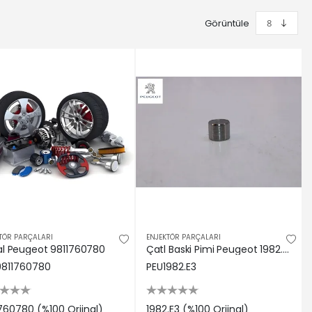
Görüntüle
TÖR PARÇALARI
ENJEKTÖR PARÇALARI
l Peugeot 9811760780
Çatl Baski Pimi Peugeot 1982.E3
9811760780
PEU1982.E3
760780 (%100 Orjinal)
1982.E3 (%100 Orjinal)