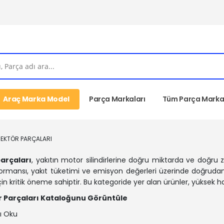
Araç Marka Model
Parça Markaları
Tüm Parça Markal
JEKTÖR PARÇALARI
parçaları
, yakıtın motor silindirlerine doğru miktarda ve doğru 
rmansı, yakıt tüketimi ve emisyon değerleri üzerinde doğrudan e
çin kritik öneme sahiptir. Bu kategoride yer alan ürünler, yüksek
ör Parçaları Kataloğunu Görüntüle
ı Oku