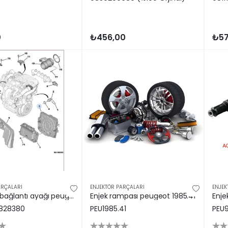
0
₺456,00
₺57
ARÇALARI
ENJEKTÖR PARÇALARI
ENJEK
Enj.beyin bağlantı ayağı peugeot 9688828380
Enjek rampası peugeot 1985.41
828380
PEU1985.41
PEU