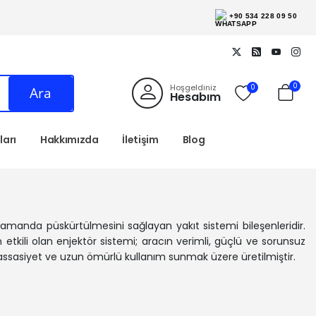
+90 534 228 09 50
0
Hoşgeldiniz
0
Ara
Hesabım
arı
Hakkımızda
İletişim
Blog
zamanda püskürtülmesini sağlayan yakıt sistemi bileşenleridir.
tkili olan enjektör sistemi; aracın verimli, güçlü ve sorunsuz
 hassasiyet ve uzun ömürlü kullanım sunmak üzere üretilmiştir.