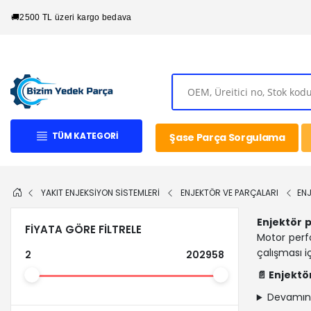
🚚
2500 TL üzeri kargo bedava
TÜM KATEGORI
Şase Parça Sorgulama
YAKIT ENJEKSİYON SİSTEMLERİ
ENJEKTÖR VE PARÇALARI
EN
Enjektör 
FIYATA GÖRE FILTRELE
Motor perfo
çalışması i
2
202958
📄 Enjekt
Devamın