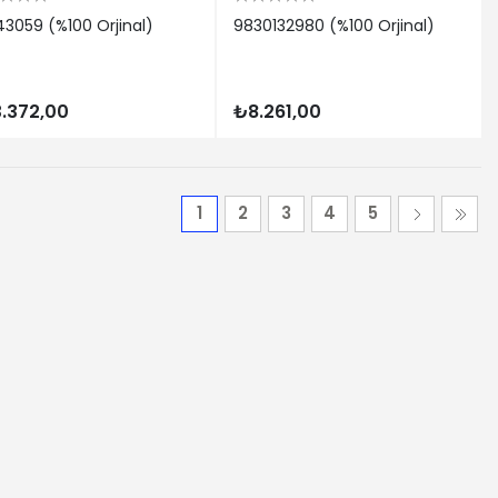
3059 (%100 Orjinal)
9830132980 (%100 Orjinal)
.372,00
₺8.261,00
1
2
3
4
5