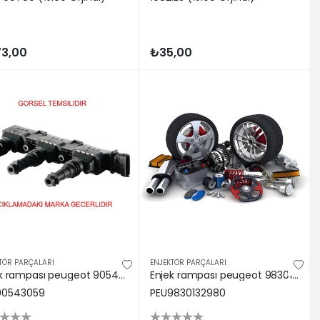
3,00
₺35,00
TÖR PARÇALARI
ENJEKTÖR PARÇALARI
Enjek rampası peugeot 90543059
Enjek rampası peugeot 9830132980
90543059
PEU9830132980