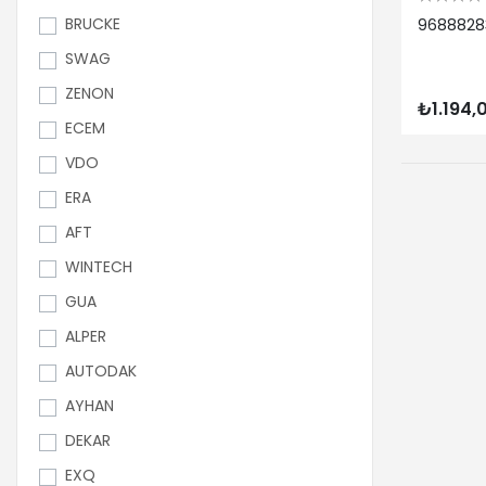
BRUCKE
96888283
SWAG
ZENON
₺1.194,
ECEM
VDO
ERA
AFT
WINTECH
GUA
ALPER
AUTODAK
AYHAN
DEKAR
EXQ