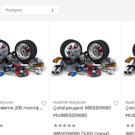
ARÇALARI
ENJEKTÖR PARÇALARI
ENJEK
Benzin besleme 206 montaj 1985.42
Çatal peugeot 9859209680
Çata
PEU9859209680
PEU
9859209680 (%100 Orjinal)
9811