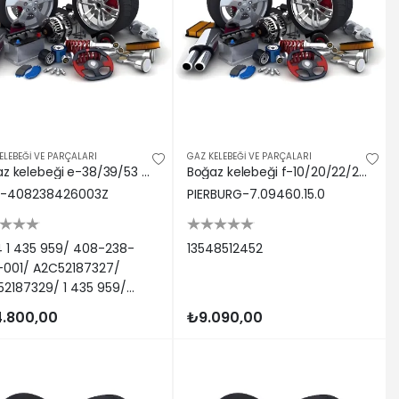
ELEBEĞİ VE PARÇALARI
GAZ KELEBEĞİ VE PARÇALARI
Boğaz kelebeği e-38/39/53 m-62 Vdo 13541435959
Boğaz kelebeği f-10/20/22/25/30/36/45 g-30/60 b-37/47 Pıerburg 13548512452
-408238426003Z
PIERBURG-7.09460.15.0
4 1 435 959/ 408-238-
13548512452
-001/ A2C52187327/
2187329/ 1 435 959/
000010/ 408-238-426-
.800,00
₺9.090,00
/ V20-81-0005/
41435959