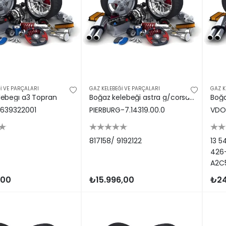
İ VE PARÇALARI
GAZ KELEBEĞİ VE PARÇALARI
GAZ K
lebegı a3 Topran
Boğaz kelebeği astra g/corsa c/vectra c z14/z16xe Pıerburg 817158
639322001
PIERBURG-7.14319.00.0
VDO
817158/ 9192122
13 5
426
A2C5
MHI
,00
₺15.996,00
₺24
003
135