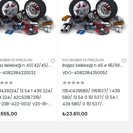
ELEBEĞİ VE PARÇALARI
GAZ KELEBEĞİ VE PARÇALARI
Boğaz kelebeği n 40/42/45/46 e 46/87/90/91 Vdo 13541439224
Boğaz kelebeği n 46 e 65/66/83/87/90/91 Vdo 13541439580
-408238422003Z
VDO-408238425005Z
1439224/ 13 54 1 439 224/
13541439580/ 0151537/ 1 439
9 224/ A2C52187319/
580/ 13 54 0 151 537/ 13 54 1
-238-422-003/ V20-81-
439 580/ 0 151 537/
1
A2C52187326/ 408-238-425-
.555,00
₺23.611,00
005/ V20-81-0014