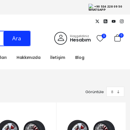
+90 534 228 09 50
0
Hoşgeldiniz
0
Ara
Hesabım
arı
Hakkımızda
İletişim
Blog
Görüntüle