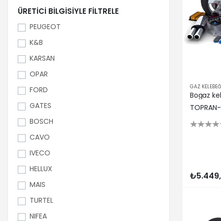
ÜRETICI BILGISIYLE FILTRELE
PEUGEOT
K&B
KARSAN
OPAR
GAZ KELEBEĞ
FORD
Bogaz ke
GATES
TOPRAN-
BOSCH
CAVO
IVECO
HELLUX
₺5.449
MAIS
TURTEL
NIFEA