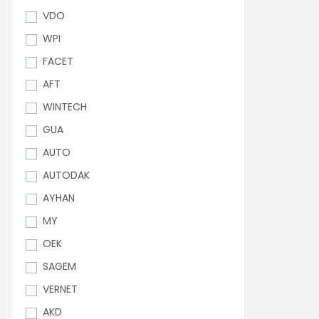
VDO
WPI
FACET
AFT
WINTECH
GUA
AUTO
AUTODAK
AYHAN
MY
OEK
SAGEM
VERNET
AKD