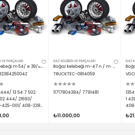
İ VE PARÇALARI
GAZ KELEBEĞİ VE PARÇALARI
GAZ K
Boğaz kelebeği m 54/ e 39/46 Vdo 13547502444
Boğaz kelebeği m-47 n / m-57 n / n-47 11717804384
8238425004Z
TRUCKTEC-0814059
VDO
444/ 13 54 7 502
11717804384/ 7791481
1354
02 444/ 21693/
1 43
-425-001/ 408-238-
408
/ A2C52187325/
000
8,00
₺11.000,00
₺21
322/ 20 92 1693/
0003