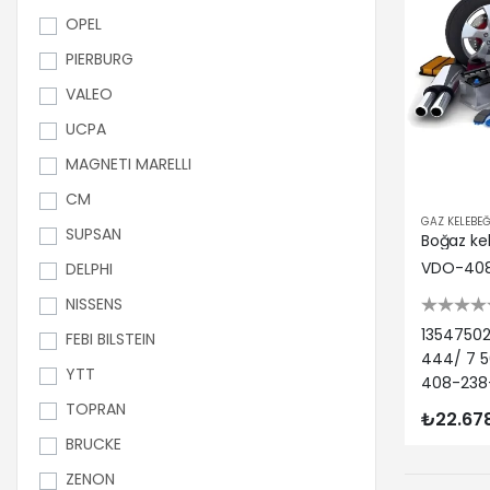
OPEL
PIERBURG
VALEO
UCPA
MAGNETI MARELLI
CM
GAZ KELEBEĞ
SUPSAN
VDO-40
DELPHI
NISSENS
13547502
FEBI BILSTEIN
444/ 7 5
YTT
408-238
425-004
TOPRAN
₺22.67
A2C52187
BRUCKE
V20-81-
ZENON