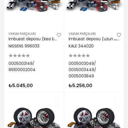
VAKUM PARÇALARI
VAKUM PARÇALARI
Imbusat deposu (kısa bogaz) mercedes benz actros 96>02 actros mp2 / mp3 03 Nıssens 0005003149/ 89100002004
Imbusat deposu (uzun bogaz) m-benz actros 96>02 actros mp2 / mp3 03> 0005003049/ 0005003449/ 0005003849
NISSENS 996033
KALE 344020
0005003149/
0005003049/
89100002004
0005003449/
0005003849
₺5.045,00
₺5.256,00