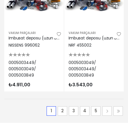
VAKUM PARÇALARI
VAKUM PARÇALARI
Imbusat deposu (uzun bogaz) mercedes benz actros 96>02 actros mp2 / mp3 03> Nıssens 0005003449/ 0005003049/ 0005003849
Imbusat deposu (uzun bogaz) sıyah m-benz actros 96>02 actros mp2 / mp3 03> 0005003049/ 0005003449/ 0005003849
NISSENS 996062
NRF 455002
0005003449/
0005003049/
0005003049/
0005003449/
0005003849
0005003849
₺4.911,00
₺3.543,00
1
2
3
4
5