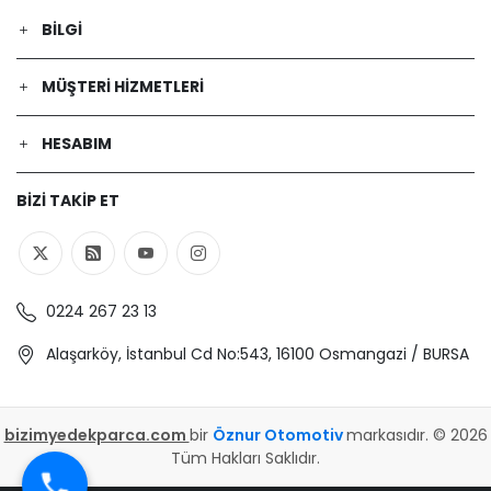
BILGI
MÜŞTERI HIZMETLERI
HESABIM
BIZI TAKIP ET
0224 267 23 13
Alaşarköy, İstanbul Cd No:543, 16100 Osmangazi / BURSA
bizimyedekparca.com
bir
Öznur Otomotiv
markasıdır. © 2026
Tüm Hakları Saklıdır.