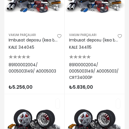
VAKUM PARÇALARI
VAKUM PARÇALARI
Imbusat deposu (kısa bogaz) m-benz actros 96>02 actros mp2 / mp3 03> (kapaklı-beyaz) 89100002004/ 0005003149/ A0005003
Imbusat deposu (kısa bogaz) m-benz actros 96>02 actros mp2 / mp3 03> (kapaklı-sıyah) 89100002004/ 0005003149/ A0005003/ CRT34000P
KALE 344045
KALE 344115
89100002004/
89100002004/
0005003149/ A0005003
0005003149/ A0005003/
CRT34000P
₺5.256,00
₺5.836,00