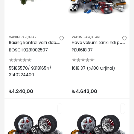
VAKUM PARÇALARI
VAKUM PARÇALARI
Basınç kontrol valfi doblo-punto-p.evo-500-g.punto-astra h 1.3/1.9 55185570/ 93181654/ 314022a400
Hava vakum tankı hdı peugeot 1618.37
BOSCH0281002507
PEU1618.37
55185570/ 93181654/
1618.37 (%100 Orjinal)
314022A400
₺1.240,00
₺4.643,00