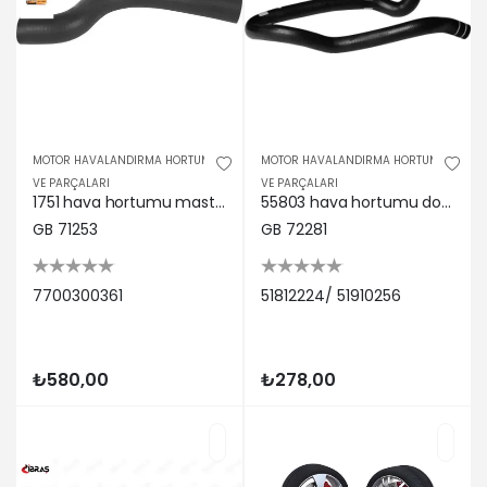
MOTOR HAVALANDIRMA HORTUMU
MOTOR HAVALANDIRMA HORTUMU
VE PARÇALARI
VE PARÇALARI
1751 hava hortumu master-movano 98-04 Gb kaucuk 7700300361
55803 hava hortumu doblo ııı ym 1.3 Gb kaucuk 51812224/ 51910256
GB 71253
GB 72281
7700300361
51812224/ 51910256
₺580,00
₺278,00