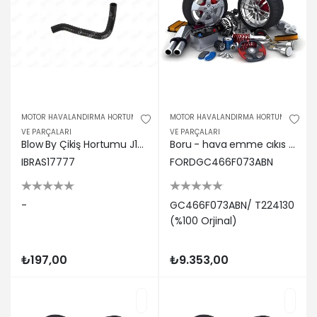
MOTOR HAVALANDIRMA HORTUMU
MOTOR HAVALANDIRMA HORTUMU
VE PARÇALARI
VE PARÇALARI
Blow By Çikiş Hortumu J10 Euro Iv Ibras K142557/ 20018594116 17777
Boru - hava emme cıkıs ford gc466f073abn/ t224130
IBRAS17777
FORDGC466F073ABN
-
GC466F073ABN/ T224130
(%100 Orjinal)
₺197,00
₺9.353,00