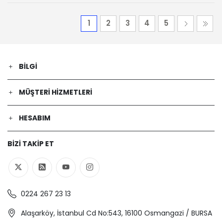
1
2
3
4
5
BILGI
MÜŞTERI HIZMETLERI
HESABIM
BIZI TAKIP ET
0224 267 23 13
Alaşarköy, İstanbul Cd No:543, 16100 Osmangazi / BURSA