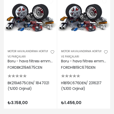
MOTOR HAVALANDIRMA HORTUMU
MOTOR HAVALANDIRMA HORTUMU
VE PARÇALARI
VE PARÇALARI
Boru - hava fıltresı emme ford bk219a675cen/ 1847021
Boru - hava fıltresı emme ford h1b19c676den/ 2316217
FORDBK219A675CEN
FORDH1B19C676DEN
BK219A675CEN/ 1847021
H1B19C676DEN/ 2316217
(%100 Orjinal)
(%100 Orjinal)
₺3.158,00
₺1.456,00