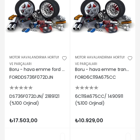
MOTOR HAVALANDIRMA HORTUMU
MOTOR HAVALANDIRMA HORTUMU
VE PARÇALARI
VE PARÇALARI
Boru - hava emme ford ds736f072djn/ 2189121
Boru - hava emme transıt (2006) 6c119a675cc/ 1490911
FORDDS736F072DJN
FORD6C119A675CC
DS736F072DJN/ 2189121
6C119A675CC/ 1490911
(%100 Orjinal)
(%100 Orjinal)
₺17.503,00
₺10.929,00