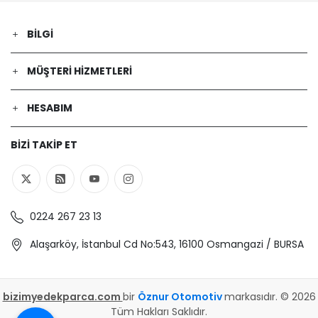
BILGI
MÜŞTERI HIZMETLERI
HESABIM
BIZI TAKIP ET
0224 267 23 13
Alaşarköy, İstanbul Cd No:543, 16100 Osmangazi / BURSA
bizimyedekparca.com
bir
Öznur Otomotiv
markasıdır. © 2026
Tüm Hakları Saklıdır.