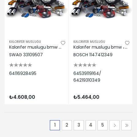
KALORİFER MUSLUĞU
KALORİFER MUSLUĞU
Kalorıfer muslugu bmw e90 x3 e83 x5 e70 x6 e71 Swag 64116928495
Kalorıfer muslugu bmw f10 10>16 f07 09>17 f01 08>15 Bosch 64539119164/ 64219310349
SWAG 33109507
BOSCH 1147412349
64116928495
64539119164/
64219310349
₺4.608,00
₺5.464,00
1
2
3
4
5