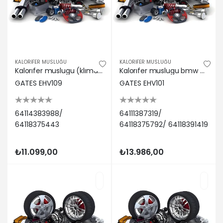
KALORİFER MUSLUĞU
KALORİFER MUSLUĞU
Kalorıfer muslugu (klımasız arac) bmw e36 Gates 64114383988/ 64118375443
Kalorıfer muslugu bmw e36 (klımalı arac) Gates 64111387319/ 64118375792/ 64118391419
GATES EHV109
GATES EHV101
64114383988/
64111387319/
64118375443
64118375792/ 64118391419
₺11.099,00
₺13.986,00