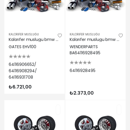
KALORİFER MUSLUĞU
KALORİFER MUSLUĞU
Kalorıfer muslugu bmw e60 e65 e53 05>09 Gates 64116906652/ 64116908294/ 64116931708
Kalorıfer muslugu bmw e90 x3 e83 x5 e70 x6 e71 64116928495
GATES EHV100
WENDERPARTS
BA64116928495
64116906652/
64116928495
64116908294/
64116931708
₺6.721,00
₺2.373,00