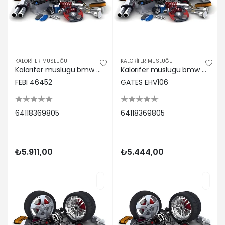
KALORİFER MUSLUĞU
KALORİFER MUSLUĞU
Kalorıfer muslugu bmw e46 e39 x3 e83 z8 e52 Febı bılsteın 64118369805
Kalorıfer muslugu bmw e46 e39 x3 e83 z8 e52 Gates 64118369805
FEBI 46452
GATES EHV106
64118369805
64118369805
₺5.911,00
₺5.444,00