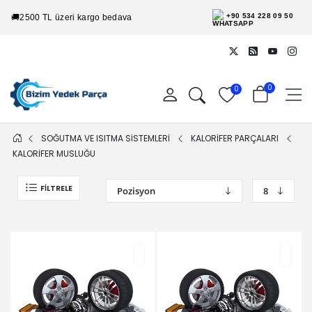
+90 534 228 09 50
🚚
2500 TL üzeri kargo bedava
0
0
SOĞUTMA VE ISITMA SİSTEMLERİ
KALORİFER PARÇALARI
KALORİFER MUSLUĞU
FILTRELE