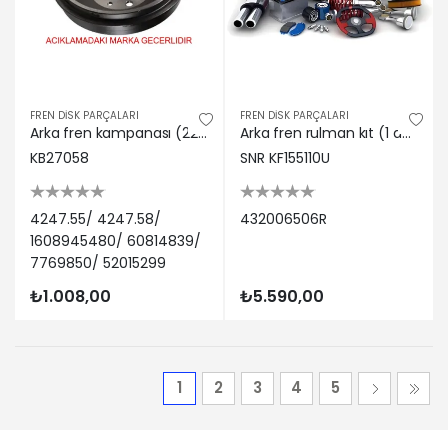
FREN DİSK PARÇALARI
FREN DİSK PARÇALARI
Arka fren kampanası (228.2 mm 4 delik) bipper nemo fiorino 08> albea 00> doblo 01>lınea 09> marea 4247.55/ 4247.58/ 1608945480/ 60814839/ 7769850/ 52015299 K&B 4255
Arka fren rulman kıt (1 ayna+1 rulman) megane ııı scenıc ııı 08> (fc 41722 s01) Snr 432006506R
KB27058
SNR KF155110U
4247.55/ 4247.58/
432006506R
1608945480/ 60814839/
7769850/ 52015299
₺1.008,00
₺5.590,00
1
2
3
4
5