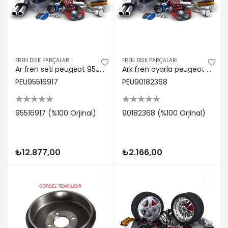
FREN DİSK PARÇALARI
FREN DİSK PARÇALARI
Ar fren seti peugeot 95516917
Ark fren ayarla peugeot 90182368
PEU95516917
PEU90182368
95516917 (%100 Orjinal)
90182368 (%100 Orjinal)
₺12.877,00
₺2.166,00