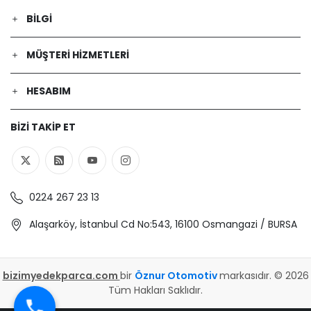
BILGI
MÜŞTERI HIZMETLERI
HESABIM
BIZI TAKIP ET
0224 267 23 13
Alaşarköy, İstanbul Cd No:543, 16100 Osmangazi / BURSA
bizimyedekparca.com
bir
Öznur Otomotiv
markasıdır. © 2026
Tüm Hakları Saklıdır.