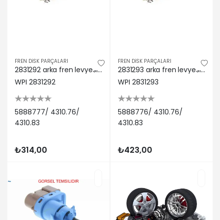
FREN DİSK PARÇALARI
FREN DİSK PARÇALARI
2831292 arka fren levyesi cırcırı sol tmpr-clıo-partner-206 wpı 5888777/ 4310.76/ 4310.83
2831293 arka fren levyesi cırcırı sağ tmpr-clıo-partner-206 wpı 5888776/ 4310.76/ 4310.83
WPI 2831292
WPI 2831293
5888777/ 4310.76/
5888776/ 4310.76/
4310.83
4310.83
₺314,00
₺423,00