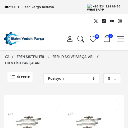
+90 534 228 09 50
🚚
2500 TL üzeri kargo bedava
0
0
FREN SİSTEMLERİ
FREN DİSKİ VE PARÇALARI
FREN DİSK PARÇALARI
FILTRELE