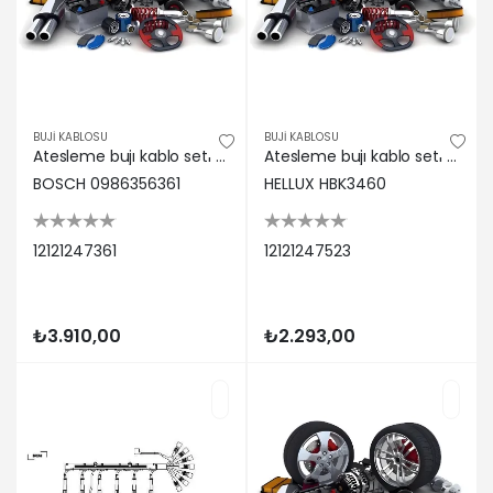
BUJİ KABLOSU
BUJİ KABLOSU
Atesleme bujı kablo setı bmw e36 m43 93>00 Bosch 12121247361
Atesleme bujı kablo setı bmw m42 e36 z3 92>99 Hellux 12121247523
BOSCH 0986356361
HELLUX HBK3460
12121247361
12121247523
₺3.910,00
₺2.293,00