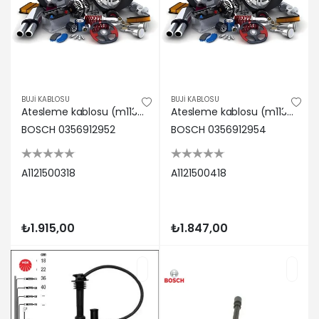
BUJİ KABLOSU
BUJİ KABLOSU
Atesleme kablosu (m113) w202 97>00 c219 05>10 w210 97>02 w211 02>08 w163 98>05 w220 98>05 Bosch A1121500318
Atesleme kablosu (m113) w202 97>00 c219 05>10 w210 97>02 w211 02>08 w163 98>05 w220 98>05 Bosch A1121500418
BOSCH 0356912952
BOSCH 0356912954
A1121500318
A1121500418
₺1.915,00
₺1.847,00