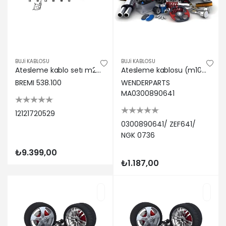
BUJİ KABLOSU
BUJİ KABLOSU
Atesleme kablo setı m20 e28 e30 e34 bremı 12121720529
Atesleme kablosu (m104, yarım set) w124 93>96 w140 91>98 w202 93>00 w210 95>03 0300890641/ ZEF641/ NGK 0736
BREMI 538.100
WENDERPARTS
MA0300890641
12121720529
0300890641/ ZEF641/
NGK 0736
₺9.399,00
₺1.187,00