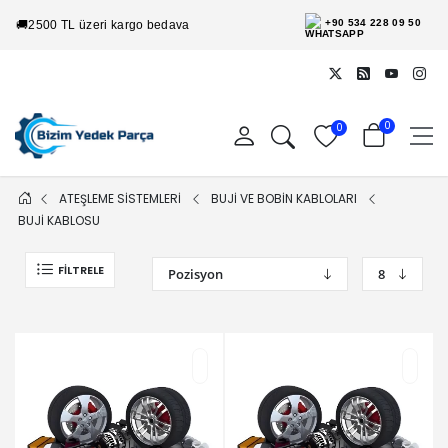
+90 534 228 09 50
🚚
2500 TL üzeri kargo bedava
0
0
ATEŞLEME SİSTEMLERİ
BUJİ VE BOBİN KABLOLARI
BUJİ KABLOSU
FILTRELE