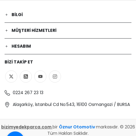
BILGI
MÜŞTERI HIZMETLERI
HESABIM
BIZI TAKIP ET
0224 267 23 13
Alaşarköy, İstanbul Cd No:543, 16100 Osmangazi / BURSA
bizimyedekparca.com
bir
Öznur Otomotiv
markasıdır. © 2026
Tüm Hakları Saklıdır.