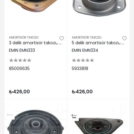
AMORTİSÖR TAKOZU
AMORTİSÖR TAKOZU
3 delik amortisör takozu dogan-kartal-sahın emın 85006635
5 delik amortisör takozu dogan-kartal-sahın emın 5933818
EMIN EMN333
EMIN EMN334
85006635
5933818
₺426,00
₺426,00