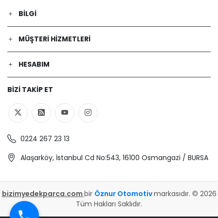
BILGI
MÜŞTERI HIZMETLERI
HESABIM
BIZI TAKIP ET
0224 267 23 13
Alaşarköy, İstanbul Cd No:543, 16100 Osmangazi / BURSA
bizimyedekparca.com
bir
Öznur Otomotiv
markasıdır. © 2026
Tüm Hakları Saklıdır.