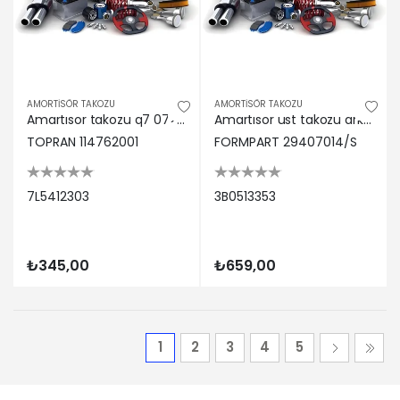
AMORTİSÖR TAKOZU
AMORTİSÖR TAKOZU
Amartısor takozu q7 07>15 Topran 7L5412303
Amartısor ust takozu arka alumınyum passat 01>05 Formpart 3B0513353
TOPRAN 114762001
FORMPART 29407014/S
7L5412303
3B0513353
₺345,00
₺659,00
1
2
3
4
5