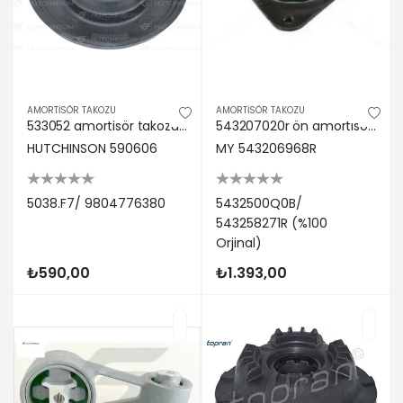
AMORTİSÖR TAKOZU
AMORTİSÖR TAKOZU
533052 amortisör takozu ön partner tepee-berlıngo 10 c4 04 ds5 12 hutchınson 5038.F7/ 9804776380
543207020r ön amortısor takozu sağ-sol megane ıv 15 kadjar 15 qashqaı ıı j11 13 1.2 tce 1.5dci 1.6 maıs 5432500q0b/ 543258271r
HUTCHINSON 590606
MY 543206968R
5038.F7/ 9804776380
5432500Q0B/
543258271R (%100
Orjinal)
₺590,00
₺1.393,00