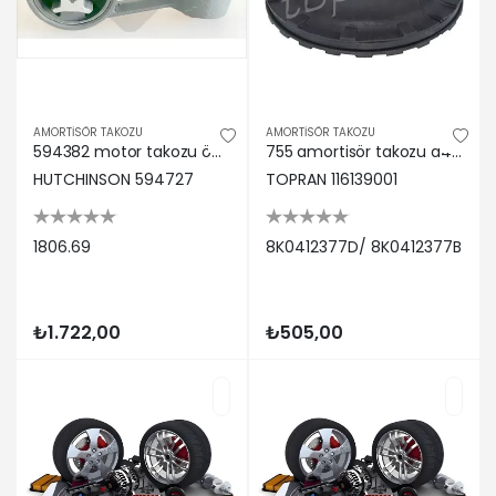
AMORTİSÖR TAKOZU
AMORTİSÖR TAKOZU
594382 motor takozu ön sağ c5-c6-c8-jumpy ııı-expert ııı-p407-p807 2.0 16v hutchınson 1806,69
755 amortisör takozu a4-a5-q5 2.0 tfsı-2.0 tdı-1.8 tfsı-2.0 tfsı-2.7 tdı cdnc-cahb-caha-ccwa topran 8k0412377d/ 8k0412377b
HUTCHINSON 594727
TOPRAN 116139001
1806.69
8K0412377D/ 8K0412377B
₺1.722,00
₺505,00