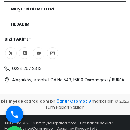
MÜŞTERI HIZMETLERI
HESABIM
BIZI TAKIP ET
0224 267 23 13
Alaşarköy, İstanbul Cd No:543, 16100 Osmangazi / BURSA
bizimyedekparca.com
bir
Öznur Otomotiv
markasıdır. © 2026
Tüm Hakları Saklıdır.
Telif hakkı © 2026 bizimyedekparca.com. Tüm hakları saklıdır.
Powered by
nopCommerce
Design by
Shivaay Soft