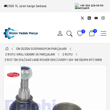
+90 534 228 09 50
🚚
2500 TL üzeri kargo bedava
0
0
ÖN DÜZEN SÜSPANSİYON PARÇALARI
Z ROTU VİRAJ DEMİRİ VE PARÇALARI
Z ROTU
Z ROT ÖN SOL/SAĞ LAND ROVER DISCOVERY I 84-98 DELPHI NTC1888