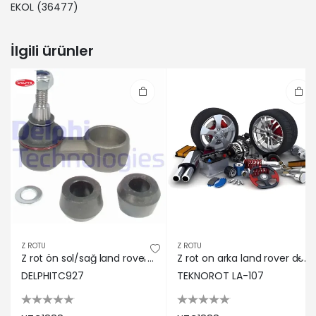
EKOL
(36477)
İlgili ürünler
Z ROTU
Z ROTU
Z rot ön sol/sağ land rover dıscovery ı 84-98 ntc1888
Z rot on arka land rover defender 90>00 dıscovery 89>98 Teknorot NTC1888
DELPHITC927
TEKNOROT LA-107