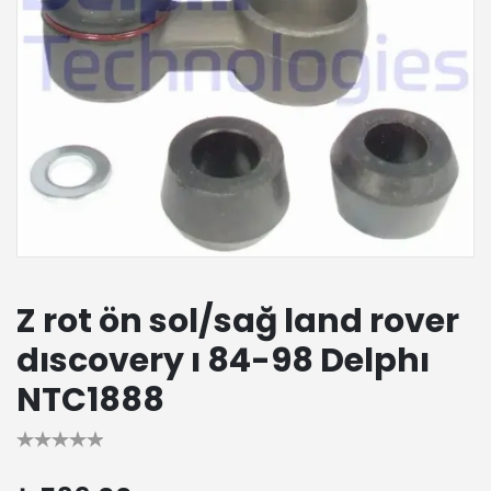
Z rot ön sol/sağ land rover
dıscovery ı 84-98 Delphı
NTC1888