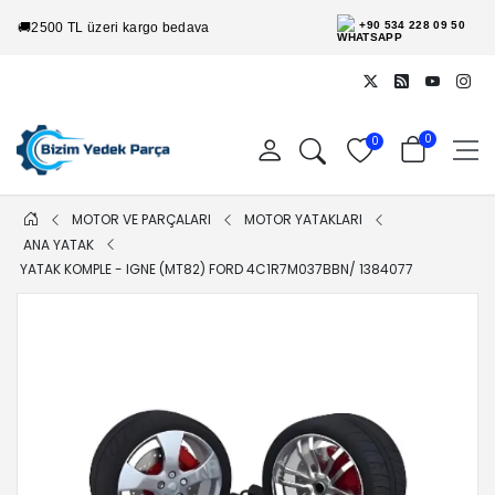
+90 534 228 09 50
🚚
2500 TL üzeri kargo bedava
0
0
MOTOR VE PARÇALARI
MOTOR YATAKLARI
ANA YATAK
YATAK KOMPLE - IGNE (MT82) FORD 4C1R7M037BBN/ 1384077