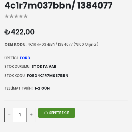
4c1r7m037bbn/ 1384077
₺422,00
OEM KODU:
4C1R7M037BBN/ 1384077 (%100 Orjinal)
ÜRETICI:
FORD
STOK DURUMU:
STOKTA VAR
STOK KODU:
FORD4C1R7M037BBN
TESLIMAT TARIHI:
1-2 GÜN
SEPETE EKLE