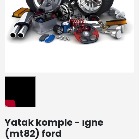
Yatak komple - ıgne
(mt82) ford