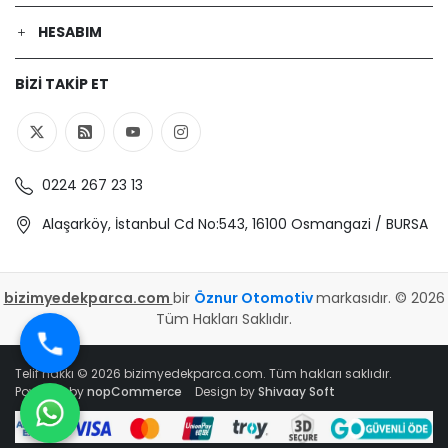
HESABIM
BIZI TAKIP ET
0224 267 23 13
Alaşarköy, İstanbul Cd No:543, 16100 Osmangazi / BURSA
bizimyedekparca.com
bir
Öznur Otomotiv
markasıdır. © 2026
Tüm Hakları Saklıdır.
Telif hakkı © 2026 bizimyedekparca.com. Tüm hakları saklıdır.
Powered by
nopCommerce
Design by
Shivaay Soft