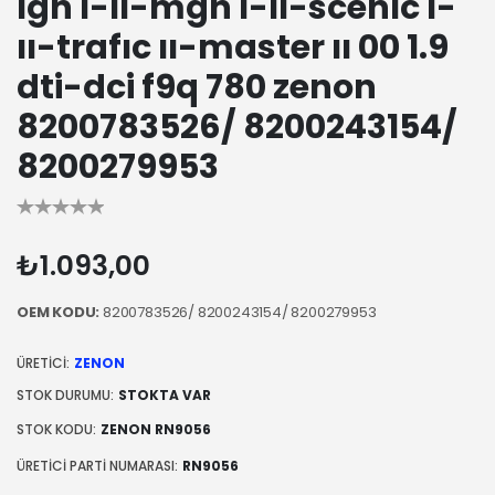
lgn ı-ıı-mgn ı-ıı-scenıc ı-
ıı-trafıc ıı-master ıı 00 1.9
dti-dci f9q 780 zenon
8200783526/ 8200243154/
8200279953
₺1.093,00
OEM KODU:
8200783526/ 8200243154/ 8200279953
ÜRETICI:
ZENON
STOK DURUMU:
STOKTA VAR
STOK KODU:
ZENON RN9056
ÜRETICI PARTI NUMARASI:
RN9056