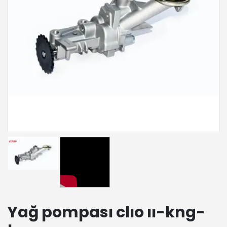
Yağ pompası clıo ıı-kng-