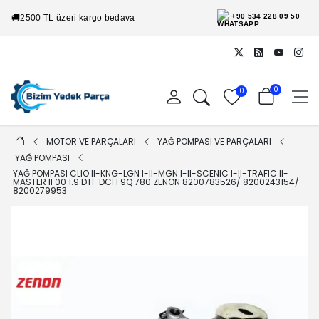
+90 534 228 09 50
🚚
2500 TL üzeri kargo bedava
0
0
MOTOR VE PARÇALARI
YAĞ POMPASI VE PARÇALARI
YAĞ POMPASI
YAĞ POMPASI CLIO II-KNG-LGN I-II-MGN I-II-SCENIC I-II-TRAFIC II-
MASTER II 00 1.9 DTI-DCI F9Q 780 ZENON 8200783526/ 8200243154/
8200279953