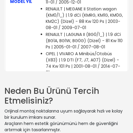
MODEL YIL
11-01 / 2005-12-01
RENAULT | MEGANE II Station wagon
(KM0/1_) | 1.9 dCi (KMRG, KM1G, KM0G,
KM2C) (Dizel) - 88 Kw 120 Ps | 2003-
08-01 / 2009-07-01
RENAULT | LAGUNA II (BG0/1_) | 1.9 dCi
(BG1A, BG1W, BG0G) (Dizel) - 81 Kw 110
Ps | 2005-01-01 / 2007-08-01
OPEL | VIVARO A Minibüs/Otobüs
(X83) | 1.9 DTI (F7, J7, A07) (Dizel) -
74 Kw 101 Ps | 2001-08-01 / 2014-07-
01
RENAULT | SCÉNIC I MPV (JA0/1_, FA0_)
| 1.9 dCi RX4 (Dizel) - 75 Kw 102 Ps |
Neden Bu Ürünü Tercih
2000-11-01 / 2003-08-01
Etmelisiniz?
RENAULT | CLIO I (B/C57_, 5/357_) | 1.9
D (Dizel) - 40 Kw 54 Ps | 1997-01-01 /
Orijinal montaj noktalarına uyum sağlayarak hızlı ve kolay
1998-09-01
bir kurulum imkanı sunar.
RENAULT | LAGUNA I (B56_, 556_) | 1.9
Araçların hem estetik görünümünü hem de güvenliğini
dTi (Dizel) - 73 Kw 100 Ps | 1998-06-01
artırmak için tasarlanmıştır.
/ 2002-08-01