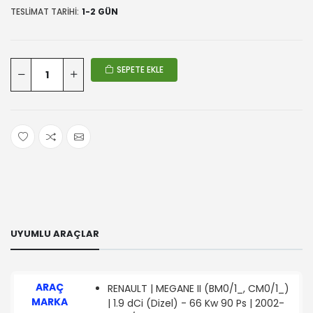
TESLIMAT TARIHI:
1-2 GÜN
SEPETE EKLE
UYUMLU ARAÇLAR
ARAÇ
RENAULT | MEGANE II (BM0/1_, CM0/1_)
MARKA
| 1.9 dCi (Dizel) - 66 Kw 90 Ps | 2002-