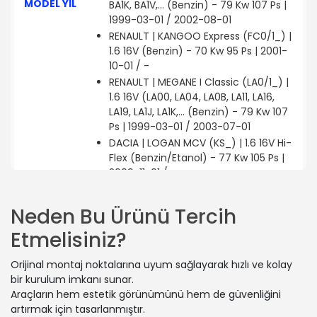
MODEL YIL
BA1K, BA1V,... (Benzin) - 79 Kw 107 Ps |
1999-03-01 / 2002-08-01
RENAULT | KANGOO Express (FC0/1_) |
1.6 16V (Benzin) - 70 Kw 95 Ps | 2001-
10-01 / -
RENAULT | MEGANE I Classic (LA0/1_) |
1.6 16V (LA00, LA04, LA0B, LA11, LA16,
LA19, LA1J, LA1K,... (Benzin) - 79 Kw 107
Ps | 1999-03-01 / 2003-07-01
DACIA | LOGAN MCV (KS_) | 1.6 16V Hi-
Flex (Benzin/Etanol) - 77 Kw 105 Ps |
2009-11-01 / -
RENAULT | MEGANE II (BM0/1_, CM0/1_)
| 1.6 (Benzin) - 77 Kw 105 Ps | 2005-
Neden Bu Ürünü Tercih
06-01 / 2008-02-01
Etmelisiniz?
RENAULT | MEGANE II Hatchback Van
(KM0/2_) | 1.5 dCi (Dizel) - 74 Kw 101
Orijinal montaj noktalarına uyum sağlayarak hızlı ve kolay
Ps | 2003-08-01 / 2008-02-01
bir kurulum imkanı sunar.
RENAULT | MEGANE II Station wagon
Araçların hem estetik görünümünü hem de güvenliğini
(KM0/1_) | 1.5 dCi (KM02, KM13) (Dizel)
artırmak için tasarlanmıştır.
- 74 Kw 101 Ps | 2004-02-01 / 2006-