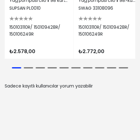
Yağ pompası clıo ıı 98 kangoo 01 laguna ıı 01 07 megane 96 megane ıı 02 08 scenıc 96 modus 04 1.4 k4 supsan 150103110r/ 150109428r/ 150106249r
Yağ pompası clıo ıı 98>kangoo 01>laguna ıı 01>07 megane 96>megane ıı 02>08 scenıc 96> modus 04> 1.4 swag 150103110r/ 150109428r/ 150106249r
05-01 / 2011-01-01
SUPSAN PL0010
SWAG 33108096
RENAULT | TRAFIC III Platform şasi
(EG_) | E-Tech Electric (EGJA)
(Elektronik) - 90 Kw 122 Ps | 2023-05-
150103110R/ 150109428R/
150103110R/ 150109428R/
01 / -
150106249R
150106249R
RENAULT | CLIO SYMBOL I (LB_) | 1.6 16V
(Benzin) - 79 Kw 107 Ps | 2000-07-01
₺2.578,00
₺2.772,00
/ 2009-02-01
DACIA | LOGAN MCV (KS_) | 1.5 dCi
(Dizel) - 48 Kw 65 Ps | 2008-04-01 /
2013-06-01
RENAULT | MEGANE II Sedan (LM0/1_) |
Sadece kayıtlı kullanıcılar yorum yazabilir
1.6 (Benzin) - 83 Kw 113 Ps | 2003-09-
01 / -
RENAULT | MEGANE II Station wagon
(KM0/1_) | 1.6 16V (Benzin) - 75 Kw 102
Ps | 2005-05-01 / 2009-07-01
NISSAN | KUBISTAR Panelvan/Van
(X76) | 1.6 16V (Benzin) - 70 Kw 95 Ps
| 2003-08-01 / 2009-10-01