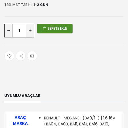
TESLIMAT TARIHI:
1-2 GÜN
SEPETE EKLE
UYUMLU ARAÇLAR
ARAÇ
RENAULT | MEGANE I (BA0/1_) | 1.6 16V
MARKA
(BA04, BA0B, BA11, BA1J, BA16, BA19,