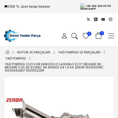
+90 534 228 09 50
🚚
2500 TL üzeri kargo bedava
0
0
MOTOR VE PARÇALARI
YAĞ POMPASI VE PARÇALARI
YAĞ POMPASI
YAĞ POMPASI CLIO II 98 KANGOO 01 LAGUNA II 01 07 MEGANE 96
MEGANE II 02 08 SCENIC 96 MODUS 04 1.4 K4 ZENON 150103110R/
150109428R/ 150105226R