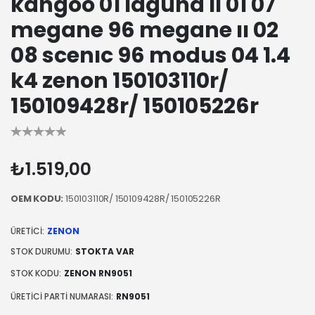
kangoo 01 laguna ıı 01 07
megane 96 megane ıı 02
08 scenıc 96 modus 04 1.4
k4 zenon 150103110r/
150109428r/ 150105226r
₺1.519,00
OEM KODU:
150103110R/ 150109428R/ 150105226R
ÜRETICI:
ZENON
STOK DURUMU:
STOKTA VAR
STOK KODU:
ZENON RN9051
ÜRETICI PARTI NUMARASI:
RN9051