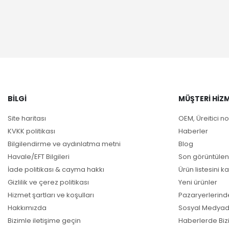
BILGI
MÜŞTERI HIZM
Site haritası
OEM, Üreitici no
KVKK politikası
Haberler
Bilgilendirme ve aydınlatma metni
Blog
Havale/EFT Bilgileri
Son görüntülen
İade politikası & cayma hakkı
Ürün listesini ka
Gizlilik ve çerez politikası
Yeni ürünler
Hizmet şartları ve koşulları
Pazaryerlerind
Hakkımızda
Sosyal Medyad
Bizimle iletişime geçin
Haberlerde Biz