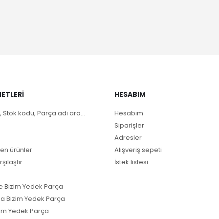
ETLERI
HESABIM
, Stok kodu, Parça adı ara...
Hesabım
Siparişler
Adresler
en ürünler
Alışveriş sepeti
rşılaştır
İstek listesi
e Bizim Yedek Parça
a Bizim Yedek Parça
im Yedek Parça