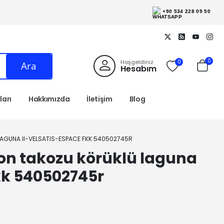
+90 534 228 09 50
0
Hoşgeldiniz
0
Ara
Hesabım
arı
Hakkımızda
İletişim
Blog
AGUNA II-VELSATIS-ESPACE FKK 540502745R
on takozu körüklü laguna
kk 540502745r