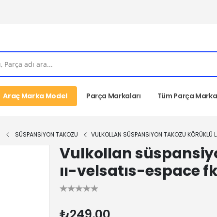
Araç Marka Model
Parça Markaları
Tüm Parça Markal
I
SÜSPANSİYON TAKOZU
VULKOLLAN SÜSPANSIYON TAKOZU KÖRÜKLÜ L
Vulkollan süspansiy
ıı-velsatıs-espace f
₺249,00