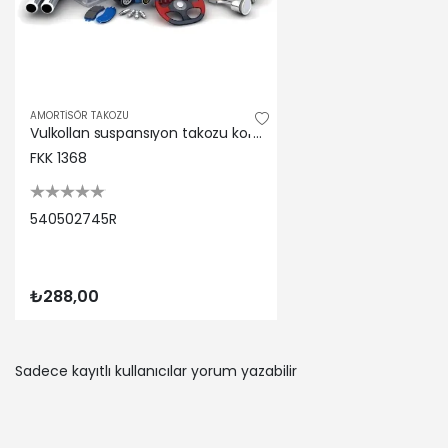
AMORTİSÖR TAKOZU
Vulkollan suspansıyon takozu koruklu laguna ıı velsatıs espace Fkk 540502745R
FKK 1368
540502745R
₺288,00
Sadece kayıtlı kullanıcılar yorum yazabilir