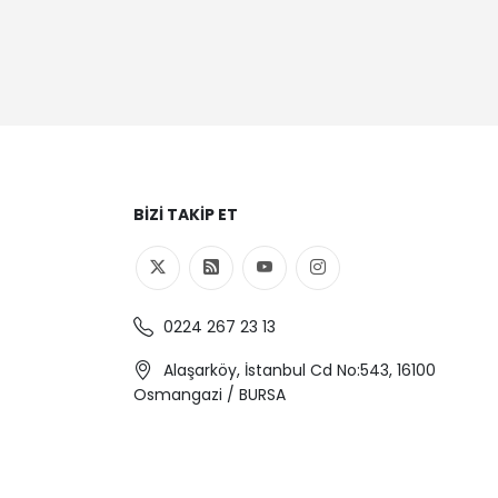
BIZI TAKIP ET
0224 267 23 13
Alaşarköy, İstanbul Cd No:543, 16100
Osmangazi / BURSA