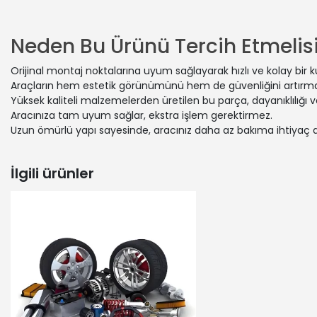
DACIA | DO
DACIA | DO
DACIA | DO
Neden Bu Ürünü Tercih Etmelisi
DACIA | DO
DACIA | DO
Orijinal montaj noktalarına uyum sağlayarak hızlı ve kolay bir 
DACIA | DO
Araçların hem estetik görünümünü hem de güvenliğini artırmak
DACIA | DO
Yüksek kaliteli malzemelerden üretilen bu parça, dayanıklılığı
DACIA | DO
Aracınıza tam uyum sağlar, ekstra işlem gerektirmez.
Uzun ömürlü yapı sayesinde, aracınız daha az bakıma ihtiyaç 
DACIA | DO
DACIA | DO
DACIA | DO
İlgili ürünler
DACIA | DO
DACIA | DO