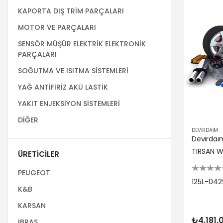
KAPORTA DIŞ TRİM PARÇALARI
MOTOR VE PARÇALARI
SENSÖR MÜŞÜR ELEKTRİK ELEKTRONİK
PARÇALARI
SOĞUTMA VE ISITMA SİSTEMLERİ
YAĞ ANTİFİRİZ AKÜ LASTİK
YAKIT ENJEKSİYON SİSTEMLERİ
DİĞER
DEVİRDAİM
TIRSAN W
ÜRETICILER
PEUGEOT
125L-04
K&B
KARSAN
₺4.181,
IBRAS