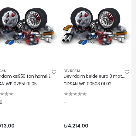
DAİM
DEVİRDAİM
Devırdaım as950 fan hamılı 19506
Devırdaım belde euro 3 motor / pro 935
AN WP 02651 01 05
TIRSAN WP 00503 01 02
06
-
713,00
₺4.214,00