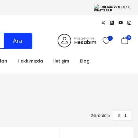
+90 534 228 09 50
0
Hoşgeldiniz
0
Ara
Hesabım
arı
Hakkımızda
İletişim
Blog
Görüntüle