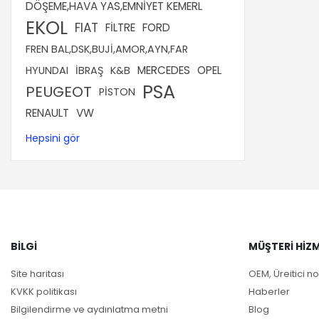
DÖŞEME,HAVA YAS,EMNİYET KEMERL
EKOL
FIAT
FİLTRE
FORD
FREN BAL,DSK,BUJİ,AMOR,AYN,FAR
MERCEDES
OPEL
HYUNDAI
İBRAŞ
K&B
PSA
PEUGEOT
PİSTON
RENAULT
VW
Hepsini gör
BILGI
MÜŞTERI HIZM
Site haritası
OEM, Üreitici no
KVKK politikası
Haberler
Bilgilendirme ve aydınlatma metni
Blog