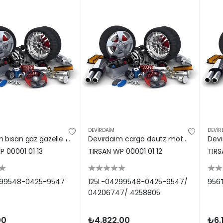
DEVİRDAİM
DEVİR
Devırdaım bısan gaz gazelle 125L-04299548-0425-9547
Devırdaım cargo deutz motor otokar sultan 125L-04299548-0425-9547/ 04206747/ 4258805
P 00001 01 13
TIRSAN WP 00001 01 12
TIRS
299548-0425-9547
125L-04299548-0425-9547/
956
04206747/ 4258805
00
₺4.822,00
₺6.