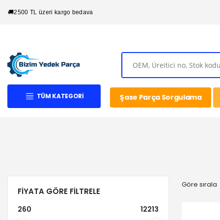
🚚
2500 TL üzeri kargo bedava
TÜM KATEGORI
Şase Parça Sorgulama
Göre sırala
FIYATA GÖRE FILTRELE
260
12213