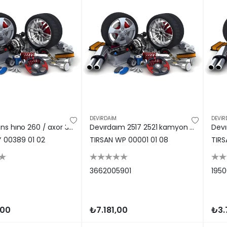
DEVİRDAİM
DEVİR
Catallı flans hıno 260 / axor 3228 / dın 00389
Devırdaım 2517 2521 kamyon 3662005901
Y 00389 01 02
TIRSAN WP 00001 01 08
TIRS
3662005901
195
,00
₺7.181,00
₺3.