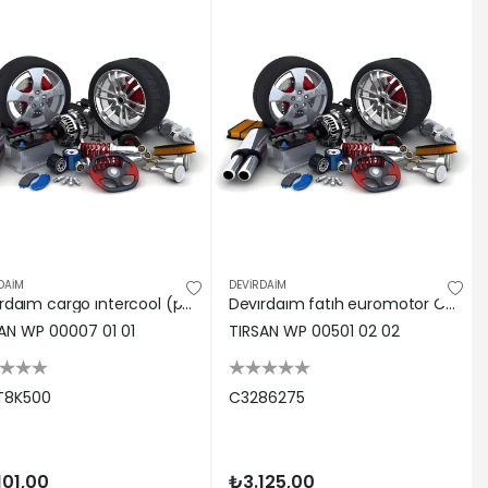
DAİM
DEVİRDAİM
Devırdaım cargo ıntercool (pık dokum) 956T8K500
Devırdaım fatıh euromotor C3286275
AN WP 00007 01 01
TIRSAN WP 00501 02 02
T8K500
C3286275
101,00
₺3.125,00