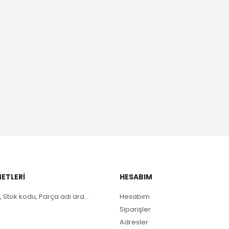
ETLERI
HESABIM
, Stok kodu, Parça adı ara...
Hesabım
Siparişler
Adresler