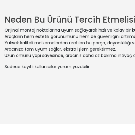
AUDI | COU
VW | PASSA
VW | PASSA
Neden Bu Ürünü Tercih Etmelisi
VW | SANTA
AUDI | 80 
Orijinal montaj noktalarına uyum sağlayarak hızlı ve kolay bir 
VW | SANTA
Araçların hem estetik görünümünü hem de güvenliğini artırmak
VW | POLO 
Yüksek kaliteli malzemelerden üretilen bu parça, dayanıklılığı
AUDI | 80 
Aracınıza tam uyum sağlar, ekstra işlem gerektirmez.
Uzun ömürlü yapı sayesinde, aracınız daha az bakıma ihtiyaç 
VW | GOLF 
SEAT | ARO
Sadece kayıtlı kullanıcılar yorum yazabilir
VW | PASSA
AUDI | A2 
VW | PASSA
AUDI | 80 
VW | PASSA
SEAT | ARO
VW | GOLF 
AUDI | 80 
VW | POLO
AUDI | 80 