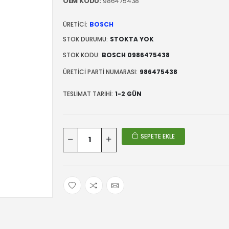
OEM KODU:
986475438
ÜRETICI:
BOSCH
STOK DURUMU:
STOKTA YOK
STOK KODU:
BOSCH 0986475438
ÜRETICI PARTI NUMARASI:
986475438
TESLIMAT TARIHI:
1-2 GÜN
SEPETE EKLE