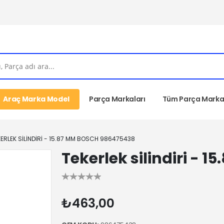
Araç Marka Model
Parça Markaları
Tüm Parça Markal
KERLEK SILINDIRI - 15.87 MM BOSCH 986475438
Tekerlek silindiri -
₺463,00