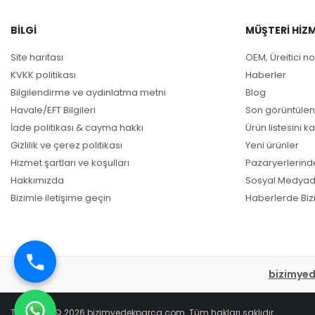
VW | POLO 
VW | LUPO 
BILGI
MÜŞTERI HIZM
VW | SANTA
VW | LUPO 
Site haritası
OEM, Üreitici no
AUDI | 80 
KVKK politikası
Haberler
VW | POLO 
Bilgilendirme ve aydınlatma metni
Blog
VW | POLO 
Havale/EFT Bilgileri
Son görüntülen
VW | POLO 
İade politikası & cayma hakkı
Ürün listesini ka
VW | GOLF 
Gizlilik ve çerez politikası
Yeni ürünler
VW | POLO
Hizmet şartları ve koşulları
Pazaryerlerind
AUDI | COU
Hakkımızda
Sosyal Medyad
VW | POLO 
Bizimle iletişime geçin
Haberlerde Biz
VW | PASSA
VW | PASSA
VW | PASSA
VW | GOLF 
VW | PASSA
bizimye
AUDI | 80 
VW | LUPO 
Telif hakkı © 2026 bizimyedekparca.com. Tüm hakları saklıdır.