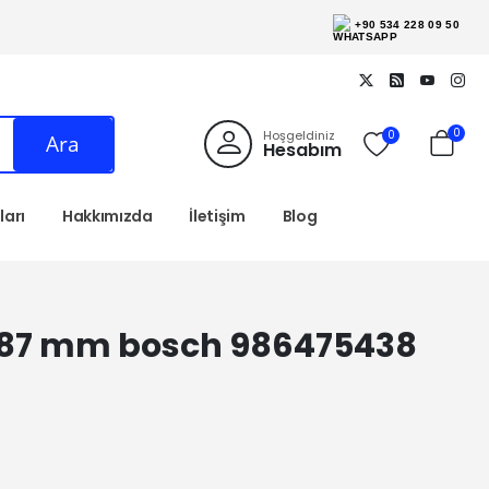
+90 534 228 09 50
0
Hoşgeldiniz
0
Ara
Hesabım
arı
Hakkımızda
İletişim
Blog
 15.87 mm bosch 986475438