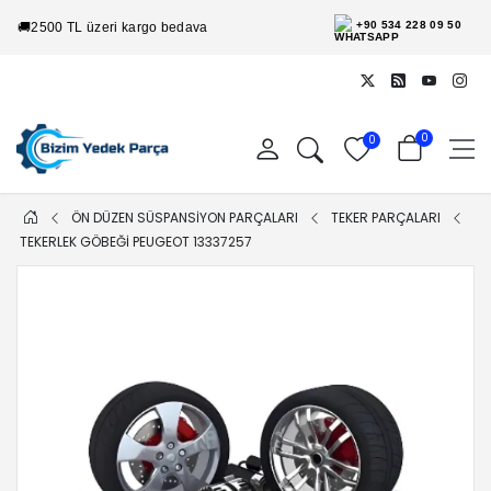
+90 534 228 09 50
🚚
2500 TL üzeri kargo bedava
0
0
ÖN DÜZEN SÜSPANSİYON PARÇALARI
TEKER PARÇALARI
TEKERLEK GÖBEĞI PEUGEOT 13337257