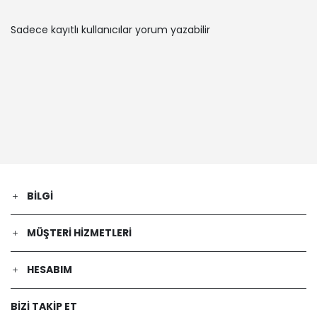
(Dizel) - 81 Kw 110 Ps | 2007-02-01 /
2014-05-01
Sadece kayıtlı kullanıcılar yorum yazabilir
OPEL | ASTRA H Kombi van (L70) | 1.3
CDTI (L70) (Dizel) - 66 Kw 90 Ps |
2005-08-01 / 2010-10-01
OPEL | ASTRA H (A04) | 1.7 CDTI (L48)
(Dizel) - 59 Kw 80 Ps | 2004-03-01 /
2010-10-01
OPEL | ASTRA H Station wagon (A04) |
1.9 CDTI 16V (L35) (Dizel) - 88 Kw 120
Ps | 2004-08-01 / 2010-10-01
OPEL | ASTRA H Station wagon (A04) |
BILGI
1.6 (L35) (Benzin) - 77 Kw 105 Ps |
2004-08-01 / 2010-10-01
OPEL | ASTRA H (A04) | 1.7 CDTI (L48)
MÜŞTERI HIZMETLERI
(Dizel) - 74 Kw 100 Ps | 2004-03-01 /
2010-10-01
HESABIM
OPEL | ZAFIRA / ZAFIRA FAMILY B (A05) |
1.8 (M75) (Benzin) - 103 Kw 140 Ps |
2005-07-01 / 2015-04-01
BIZI TAKIP ET