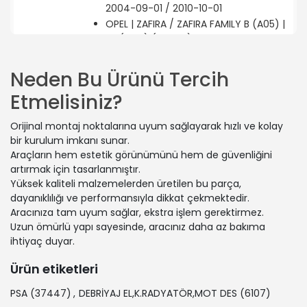
2004-09-01 / 2010-10-01
OPEL | ZAFIRA / ZAFIRA FAMILY B (A05) |
1.8 (M75) (Benzin) - 88 Kw 120 Ps |
2013-06-01 / 2015-04-01
OPEL | MERIVA B MPV (S10) | 1.6 CDTI
Neden Bu Ürünü Tercih
(75) (Dizel) - 81 Kw 110 Ps | 2014-03-01
Etmelisiniz?
/ 2017-03-01
OPEL | ASTRA H (A04) | 1.4 (L48)
Orijinal montaj noktalarına uyum sağlayarak hızlı ve kolay
(Benzin) - 55 Kw 75 Ps | 2004-04-01 /
bir kurulum imkanı sunar.
2004-10-01
Araçların hem estetik görünümünü hem de güvenliğini
OPEL | ASTRA H Station wagon (A04) |
artırmak için tasarlanmıştır.
1.4 LPG (L35) (Benzin/oto gaz (LPG))
Yüksek kaliteli malzemelerden üretilen bu parça,
- 66 Kw 90 Ps | 2009-08-01 / 2010-10-
dayanıklılığı ve performansıyla dikkat çekmektedir.
01
Aracınıza tam uyum sağlar, ekstra işlem gerektirmez.
OPEL | ASTRA H Sedan (A04) | 1.7 CDTi
Uzun ömürlü yapı sayesinde, aracınız daha az bakıma
(L69) (Dizel) - 81 Kw 110 Ps | 2007-02-
ihtiyaç duyar.
01 / 2014-05-01
OPEL | MERIVA B MPV (S10) | 1.6 CDTI
Ürün etiketleri
(75) (Dizel) - 70 Kw 95 Ps | 2014-01-
01 / 2017-01-01
PSA
(37447)
,
DEBRİYAJ EL,K.RADYATÖR,MOT DES
(6107)
OPEL | ASTRA H (A04) | 1.7 CDTI (L48)