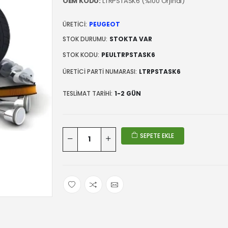
OEM KODU:
LTRPSTASK6 (%100 Orjinal)
ÜRETICI:
PEUGEOT
STOK DURUMU:
STOKTA VAR
STOK KODU:
PEULTRPSTASK6
ÜRETICI PARTI NUMARASI:
LTRPSTASK6
TESLIMAT TARIHI:
1-2 GÜN
SEPETE EKLE