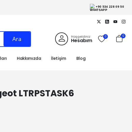
+90 534 228 09 50
0
Hoşgeldiniz
0
Ara
Hesabım
arı
Hakkımızda
İletişim
Blog
geot LTRPSTASK6