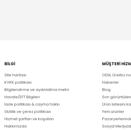
BILGI
MÜŞTERI HIZM
Site haritası
OEM, Üreitici no
KVKK politikası
Haberler
Bilgilendirme ve aydınlatma metni
Blog
Havale/EFT Bilgileri
Son görüntülen
İade politikası & cayma hakkı
Ürün listesini ka
Gizlilik ve çerez politikası
Yeni ürünler
Hizmet şartları ve koşulları
Pazaryerlerind
Hakkımızda
Sosyal Medyad