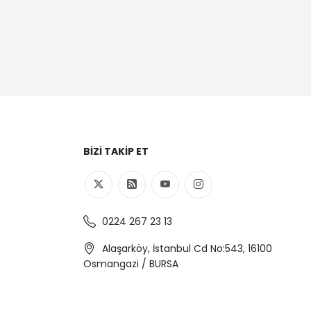
BIZI TAKIP ET
0224 267 23 13
Alaşarköy, İstanbul Cd No:543, 16100
Osmangazi / BURSA