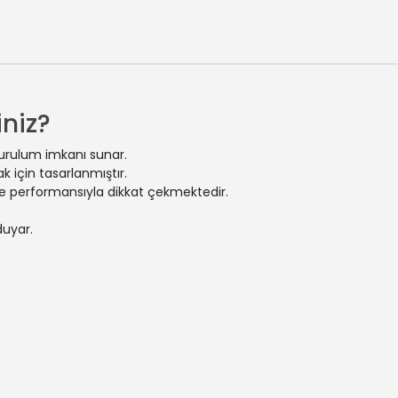
niz?
kurulum imkanı sunar.
 için tasarlanmıştır.
 ve performansıyla dikkat çekmektedir.
duyar.