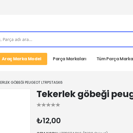
Araç Marka Model
Parça Markaları
Tüm Parça Markal
KERLEK GÖBEĞI PEUGEOT LTRPSTASK6
Tekerlek göbeği peu
₺12,00