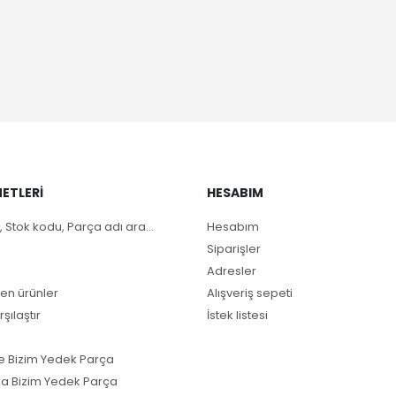
ETLERI
HESABIM
, Stok kodu, Parça adı ara...
Hesabım
Siparişler
Adresler
en ürünler
Alışveriş sepeti
rşılaştır
İstek listesi
e Bizim Yedek Parça
a Bizim Yedek Parça