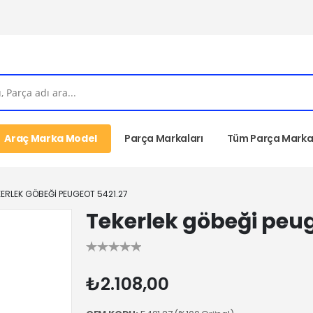
Araç Marka Model
Parça Markaları
Tüm Parça Markal
KERLEK GÖBEĞI PEUGEOT 5421.27
Tekerlek göbeği peug
₺2.108,00