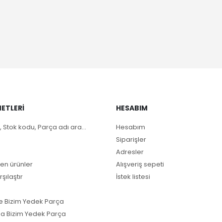
ETLERI
HESABIM
, Stok kodu, Parça adı ara...
Hesabım
Siparişler
Adresler
en ürünler
Alışveriş sepeti
rşılaştır
İstek listesi
e Bizim Yedek Parça
a Bizim Yedek Parça