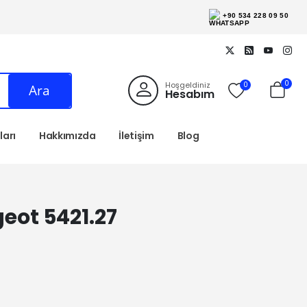
+90 534 228 09 50
0
Hoşgeldiniz
0
Ara
Hesabım
arı
Hakkımızda
İletişim
Blog
eot 5421.27