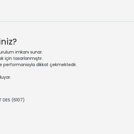
niz?
kurulum imkanı sunar.
 için tasarlanmıştır.
 ve performansıyla dikkat çekmektedir.
duyar.
T DES
(6107)