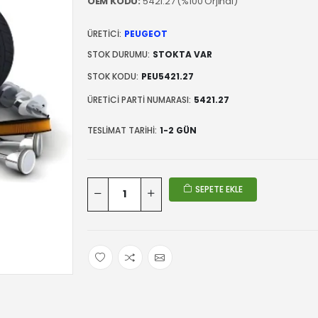
OEM KODU:
5421.27 (%100 Orjinal)
ÜRETICI:
PEUGEOT
STOK DURUMU:
STOKTA VAR
STOK KODU:
PEU5421.27
ÜRETICI PARTI NUMARASI:
5421.27
TESLIMAT TARIHI:
1-2 GÜN
SEPETE EKLE