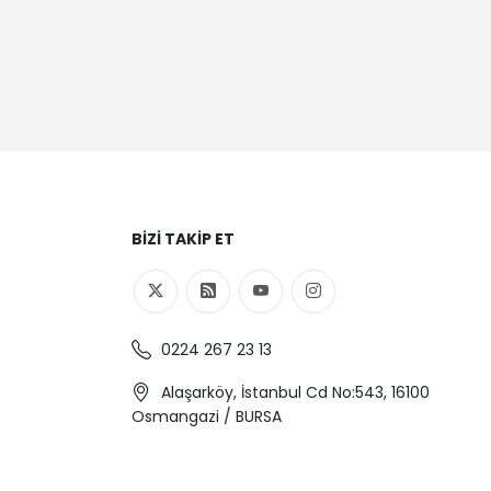
BIZI TAKIP ET
0224 267 23 13
Alaşarköy, İstanbul Cd No:543, 16100
Osmangazi / BURSA