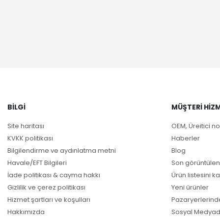
BILGI
MÜŞTERI HIZM
Site haritası
OEM, Üreitici no
KVKK politikası
Haberler
Bilgilendirme ve aydınlatma metni
Blog
Havale/EFT Bilgileri
Son görüntülen
İade politikası & cayma hakkı
Ürün listesini ka
Gizlilik ve çerez politikası
Yeni ürünler
Hizmet şartları ve koşulları
Pazaryerlerind
Hakkımızda
Sosyal Medyad