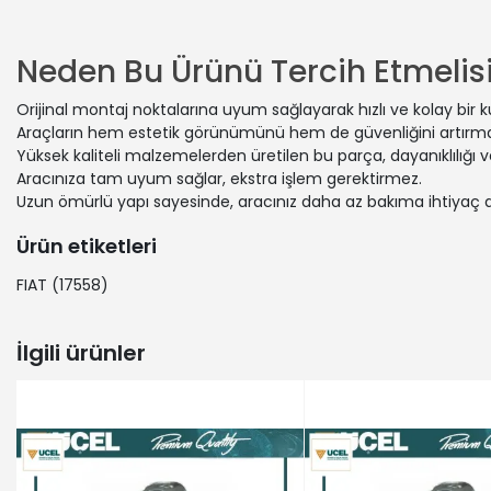
PEUGEOT |
PEUGEOT | 
CITROËN | 
Neden Bu Ürünü Tercih Etmelisi
CITROËN | 
FIAT | DUC
Orijinal montaj noktalarına uyum sağlayarak hızlı ve kolay bir 
PEUGEOT | 
Araçların hem estetik görünümünü hem de güvenliğini artırmak
FIAT | DU
Yüksek kaliteli malzemelerden üretilen bu parça, dayanıklılığı
FIAT | DU
Aracınıza tam uyum sağlar, ekstra işlem gerektirmez.
Uzun ömürlü yapı sayesinde, aracınız daha az bakıma ihtiyaç 
PEUGEOT | 
PEUGEOT | 
Ürün etiketleri
PEUGEOT | 
CITROËN | 
FIAT
(17558)
CITROËN | 
CITROËN |
İlgili ürünler
FIAT | DU
FIAT | DU
PEUGEOT | 
FIAT | DUC
FIAT | DU
CITROËN | 