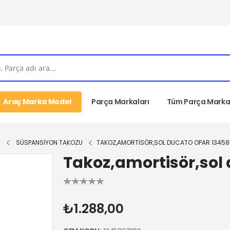
Araç Marka Model
Parça Markaları
Tüm Parça Markal
I
SÜSPANSİYON TAKOZU
TAKOZ,AMORTISÖR,SOL DUCATO OPAR 1345
Takoz,amortisör,sol
₺1.288,00