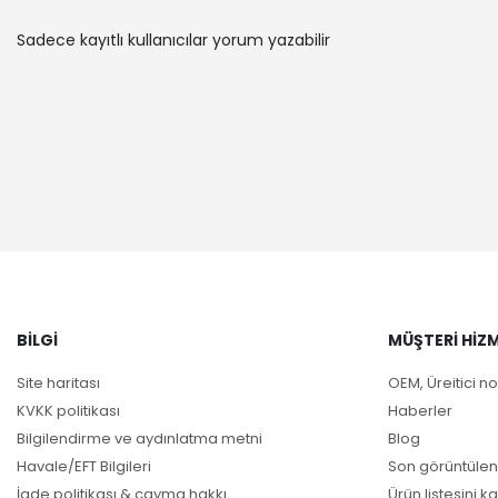
CITROËN | 
FIAT | DUC
Sadece kayıtlı kullanıcılar yorum yazabilir
FIAT | DU
PEUGEOT |
PEUGEOT |
CITROËN |
PEUGEOT |
CITROËN | 
PEUGEOT | 
CITROËN | 
FIAT | DUC
FIAT | DUC
FIAT | DU
CITROËN | 
BILGI
MÜŞTERI HIZM
PEUGEOT |
Site haritası
OEM, Üreitici no
FIAT | DUC
FIAT | DUC
KVKK politikası
Haberler
CITROËN | 
Bilgilendirme ve aydınlatma metni
Blog
CITROËN |
Havale/EFT Bilgileri
Son görüntülen
CITROËN | 
İade politikası & cayma hakkı
Ürün listesini ka