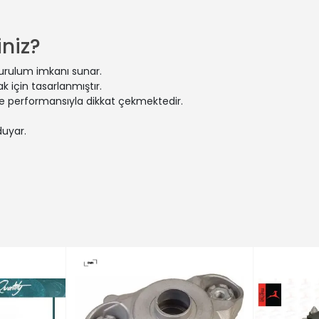
 BOXER Platform şasi (ZCT_) | 2.5 D 4x4 (Dizel) - 63 Kw 86 Ps | 
BOXER Minibüs/Otobüs | 2.2 HDi 100 (Dizel) - 74 Kw 101 Ps | 2006
JUMPER II Platform şasi | 2.2 BlueHDi 140 (Dizel) - 103 Kw 140 Ps |
niz?
JUMPER II Panelvan/Van | ë-JUMPER (Elektronik) - 100 Kw 136 Ps |
ATO Minibüs/Otobüs (250_) | 120 Multijet 2,3 D (Dizel) - 88 Kw 12
kurulum imkanı sunar.
BOXER Panelvan/Van | 2.2 HDi 130 4x4 (Dizel) - 96 Kw 131 Ps | 2011
 için tasarlanmıştır.
CATO Minibüs/Otobüs (230_) | 1.9 TD Combinato (Dizel) - 59 Kw 
 ve performansıyla dikkat çekmektedir.
CATO Panelvan/Van (244_) | 2.0 (Benzin) - 81 Kw 110 Ps | 2001-12
duyar.
BOXER Minibüs/Otobüs | 3.0 HDi 175 (Dizel) - 130 Kw 177 Ps | 2011-
BOXER Panelvan/Van | 2.2 HDi 150 (Dizel) - 110 Kw 150 Ps | 2011-03
BOXER Platform şasi (244) | 2.0 BiFuel (Benzin/oto gaz (LPG)) - 8
JUMPER I Panelvan/Van (230L) | 2.0 4x4 (Benzin) - 80 Kw 109 Ps |
JUMPER I Minibüs/Otobüs (244, Z_) | 2.0 (Benzin) - 81 Kw 110 Ps 
 JUMPER I Minibüs/Otobüs (244, Z_) | 2.0 bivalent (Benzin/doğal 
CATO Platform şasi (250_) | 140 Natural Power (CNG) - 100 Kw 136
CATO Panelvan/Van (230_) | 2.8 D 4x4 (Dizel) - 64 Kw 87 Ps | 19
BOXER Minibüs/Otobüs | 2.2 HDi 120 (Dizel) - 88 Kw 120 Ps | 2006
ATO Platform şasi (250_) | 180 Multijet 3,0 D (Dizel) - 130 Kw 177 P
CATO Panelvan/Van (230_) | 2.8 D (Dizel) - 64 Kw 87 Ps | 1998-0
JUMPER II Panelvan/Van | 2.2 HDi 120 (Dizel) - 88 Kw 120 Ps | 200