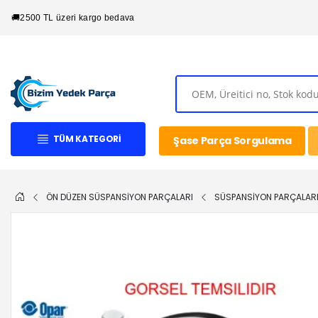
🚚
2500 TL üzeri kargo bedava
TÜM KATEGORI
Şase Parça Sorgulama
ÖN DÜZEN SÜSPANSİYON PARÇALARI
SÜSPANSİYON PARÇALAR