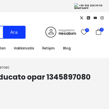
+90 534 228 09 50
0
Hoşgeldiniz
0
Ara
Hesabım
arı
Hakkımızda
İletişim
Blog
897080
 ducato opar 1345897080