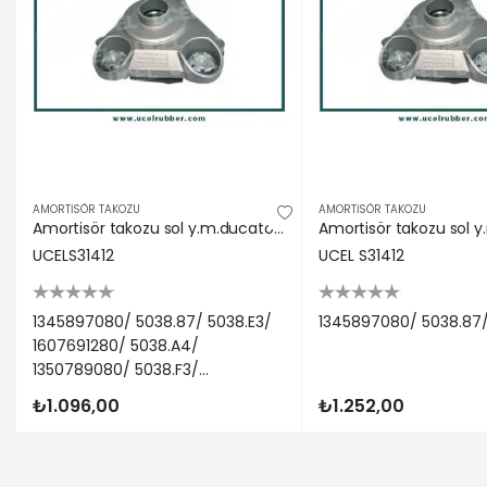
CITROËN | 
PEUGEOT | 
FIAT | DU
PEUGEOT | 
CITROËN | 
CITROËN | 
FIAT | DUC
CITROËN | 
AMORTİSÖR TAKOZU
AMORTİSÖR TAKOZU
FIAT | DUC
Amortisör takozu sol y.m.ducatoıı-boxer ıı-jumper ıı 1345897080/ 5038.87/ 5038.E3/ 1607691280/ 5038.A4/ 1350789080 5038.F3/1338762080
PEUGEOT |
UCELS31412
UCEL S31412
PEUGEOT | 
FIAT | DU
FIAT | DU
1345897080/ 5038.87/ 5038.E3/
1345897080/ 5038.87/
PEUGEOT |
1607691280/ 5038.A4/
PEUGEOT | 
1350789080/ 5038.F3/
FIAT | DUC
1338762080
₺1.096,00
₺1.252,00
PEUGEOT | 
FIAT | DUC
PEUGEOT |