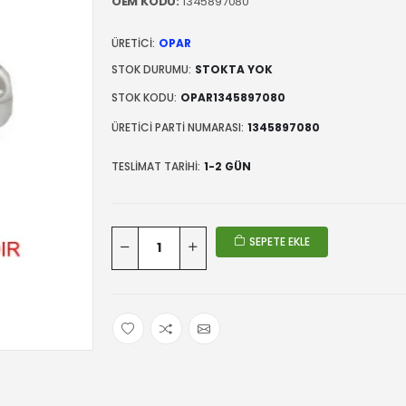
OEM KODU:
1345897080
ÜRETICI:
OPAR
STOK DURUMU:
STOKTA YOK
STOK KODU:
OPAR1345897080
ÜRETICI PARTI NUMARASI:
1345897080
TESLIMAT TARIHI:
1-2 GÜN
SEPETE EKLE