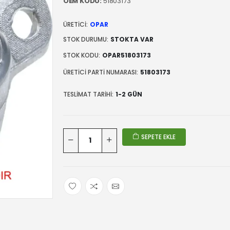
OEM KODU:
51803173
ÜRETICI:
OPAR
STOK DURUMU:
STOKTA VAR
STOK KODU:
OPAR51803173
ÜRETICI PARTI NUMARASI:
51803173
TESLIMAT TARIHI:
1-2 GÜN
SEPETE EKLE