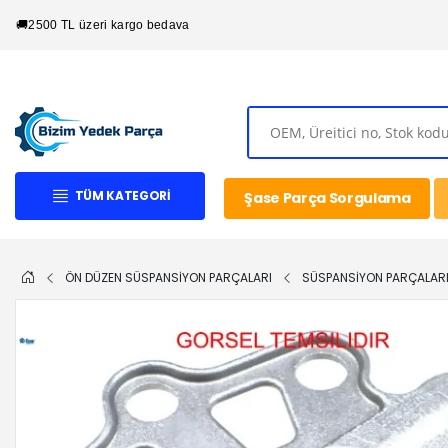
🚚
2500 TL üzeri kargo bedava
TÜM KATEGORI
Şase Parça Sorgulama
ÖN DÜZEN SÜSPANSİYON PARÇALARI
SÜSPANSİYON PARÇALAR