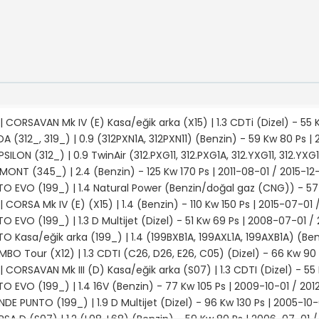
 CORSAVAN Mk IV (E) Kasa/eğik arka (X15) | 1.3 CDTi (Dizel) - 55 K
DA (312_, 319_) | 0.9 (312PXN1A, 312PXN11) (Benzin) - 59 Kw 80 Ps | 
PSILON (312_) | 0.9 TwinAir (312.PXG11, 312.PXG1A, 312.YXG11, 312.YX
EMONT (345_) | 2.4 (Benzin) - 125 Kw 170 Ps | 2011-08-01 / 2015-12
NTO EVO (199_) | 1.4 Natural Power (Benzin/doğal gaz (CNG)) - 57
 CORSA Mk IV (E) (X15) | 1.4 (Benzin) - 110 Kw 150 Ps | 2015-07-01 
TO EVO (199_) | 1.3 D Multijet (Dizel) - 51 Kw 69 Ps | 2008-07-01 /
TO Kasa/eğik arka (199_) | 1.4 (199BXB1A, 199AXL1A, 199AXB1A) (Ben
BO Tour (X12) | 1.3 CDTI (C26, D26, E26, C05) (Dizel) - 66 Kw 90 
 CORSAVAN Mk III (D) Kasa/eğik arka (S07) | 1.3 CDTI (Dizel) - 55
TO EVO (199_) | 1.4 16V (Benzin) - 77 Kw 105 Ps | 2009-10-01 / 20
NDE PUNTO (199_) | 1.9 D Multijet (Dizel) - 96 Kw 130 Ps | 2005-10-