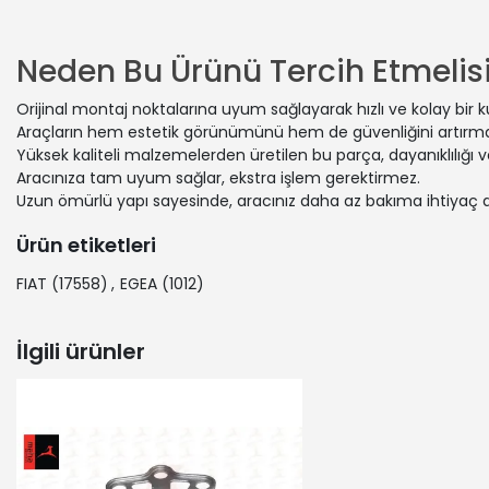
OPEL | COR
ALFA ROMEO
FIAT | PUN
Neden Bu Ürünü Tercih Etmelisi
OPEL | ADA
FIAT | 500
Orijinal montaj noktalarına uyum sağlayarak hızlı ve kolay bir 
FIAT | PAN
Araçların hem estetik görünümünü hem de güvenliğini artırmak
OPEL | COR
Yüksek kaliteli malzemelerden üretilen bu parça, dayanıklılığı
FIAT | GRA
Aracınıza tam uyum sağlar, ekstra işlem gerektirmez.
Uzun ömürlü yapı sayesinde, aracınız daha az bakıma ihtiyaç 
VAUXHALL |
FIAT | GRA
Ürün etiketleri
FIAT | EGE
VAUXHALL |
FIAT
(17558)
,
EGEA
(1012)
FIAT | GRA
FIAT | GR
İlgili ürünler
VAUXHALL |
FIAT | EGE
PEUGEOT | 
VAUXHALL |
FIAT | 500
ALFA ROME