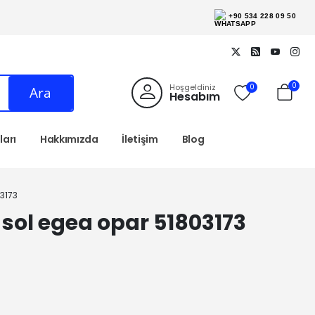
+90 534 228 09 50
0
Hoşgeldiniz
0
Ara
Hesabım
arı
Hakkımızda
İletişim
Blog
3173
sol egea opar 51803173