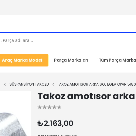
Araç Marka Model
Parça Markaları
Tüm Parça Markal
I
SÜSPANSİYON TAKOZU
TAKOZ AMOTISOR ARKA SOL EGEA OPAR 5180
Takoz amotısor arka 
₺2.163,00