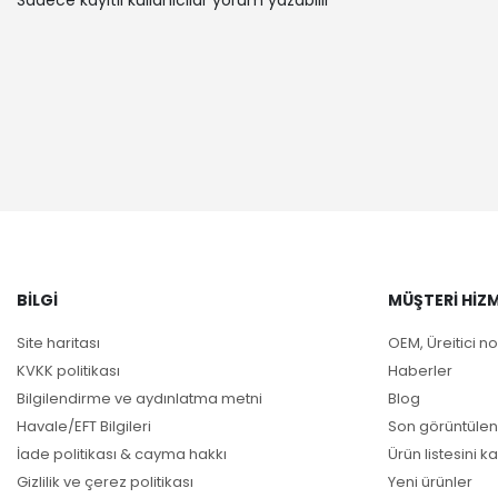
Sadece kayıtlı kullanıcılar yorum yazabilir
VAUXHALL |
06-01
FIAT | PAN
ALFA ROME
ABARTH | P
OPEL | COR
FIAT | EGE
FIAT | PUN
FIAT | PUN
ABARTH | P
FIAT | EGE
OPEL | COR
BILGI
MÜŞTERI HIZM
OPEL | COR
FIAT | GRA
Site haritası
OEM, Üreitici no
OPEL | COR
KVKK politikası
Haberler
VAUXHALL |
Bilgilendirme ve aydınlatma metni
Blog
OPEL | COR
Havale/EFT Bilgileri
Son görüntülen
FIAT | PUN
İade politikası & cayma hakkı
Ürün listesini ka
FIAT | EGE
Gizlilik ve çerez politikası
Yeni ürünler
FIAT | PAN