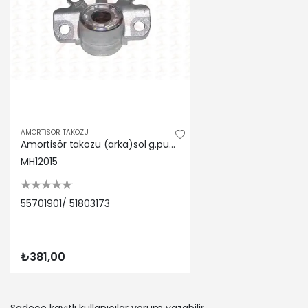
FIAT | PUN
FIAT | PUN
FIAT | PAN
FIAT | PUN
ALFA ROMEO
FIAT | PUN
FIAT | PAN
OPEL | COR
AMORTİSÖR TAKOZU
FIAT | FRE
Amortisör takozu (arka)sol g.punto - evo arka 55701901-51803173
VAUXHALL 
MH12015
ALFA ROMEO
FIAT | GRA
FIAT | PUN
55701901/ 51803173
VAUXHALL |
FIAT | FRE
VAUXHALL |
₺381,00
VAUXHALL |
OPEL | CO
FIAT | 500