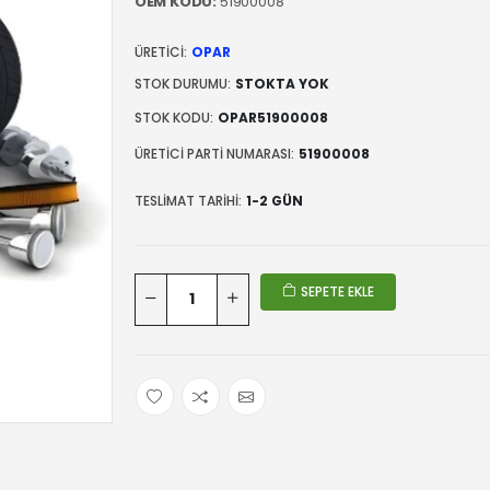
OEM KODU:
51900008
ÜRETICI:
OPAR
STOK DURUMU:
STOKTA YOK
STOK KODU:
OPAR51900008
ÜRETICI PARTI NUMARASI:
51900008
TESLIMAT TARIHI:
1-2 GÜN
SEPETE EKLE