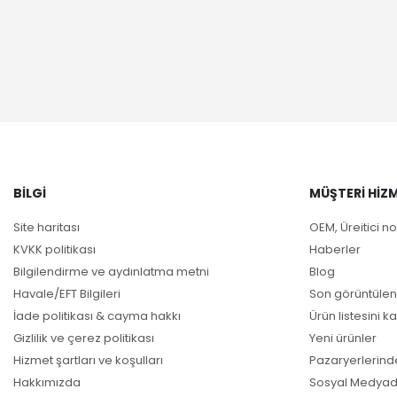
BILGI
MÜŞTERI HIZM
Site haritası
OEM, Üreitici no
KVKK politikası
Haberler
Bilgilendirme ve aydınlatma metni
Blog
Havale/EFT Bilgileri
Son görüntülen
İade politikası & cayma hakkı
Ürün listesini ka
Gizlilik ve çerez politikası
Yeni ürünler
Hizmet şartları ve koşulları
Pazaryerlerind
Hakkımızda
Sosyal Medyad