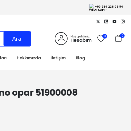
+90 534 228 09 50
0
Hoşgeldiniz
0
Ara
Hesabım
arı
Hakkımızda
İletişim
Blog
ino opar 51900008