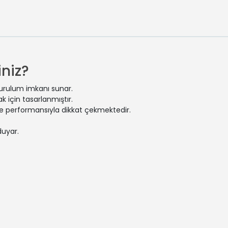
niz?
kurulum imkanı sunar.
 için tasarlanmıştır.
 ve performansıyla dikkat çekmektedir.
duyar.