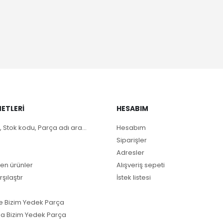
ETLERI
HESABIM
, Stok kodu, Parça adı ara...
Hesabım
Siparişler
Adresler
en ürünler
Alışveriş sepeti
rşılaştır
İstek listesi
e Bizim Yedek Parça
a Bizim Yedek Parça