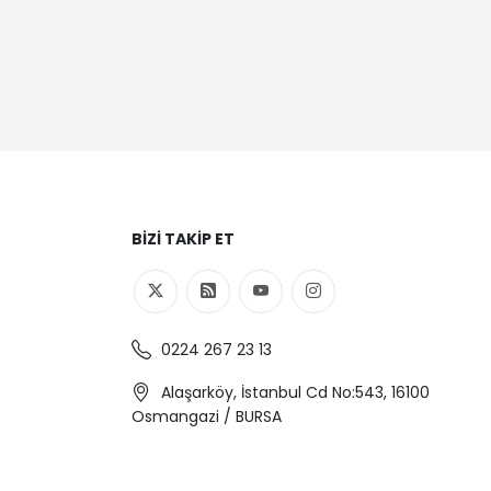
BIZI TAKIP ET
0224 267 23 13
Alaşarköy, İstanbul Cd No:543, 16100
Osmangazi / BURSA