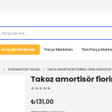
Araç Marka Model
Parça Markaları
Tüm Parça Markal
I
SÜSPANSİYON TAKOZU
TAKOZ AMORTISÖR FIORINO OPAR 51900008
Takoz amortisör fior
₺131,00