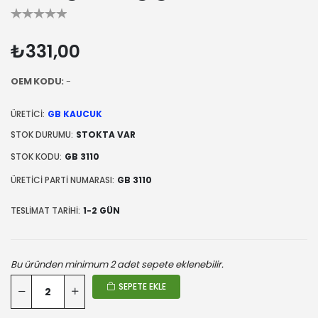
₺331,00
OEM KODU:
-
ÜRETICI:
GB KAUCUK
STOK DURUMU:
STOKTA VAR
STOK KODU:
GB 3110
ÜRETICI PARTI NUMARASI:
GB 3110
TESLIMAT TARIHI:
1-2 GÜN
Bu üründen minimum 2 adet sepete eklenebilir.
SEPETE EKLE