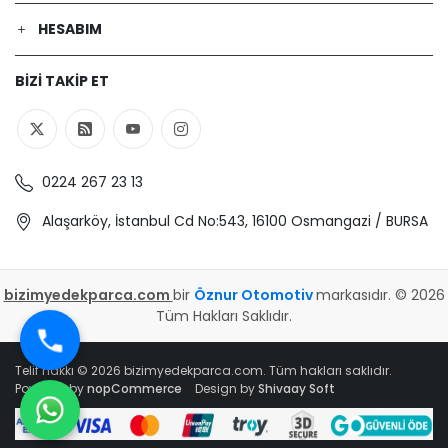
HESABIM
BIZI TAKIP ET
0224 267 23 13
Alaşarköy, İstanbul Cd No:543, 16100 Osmangazi / BURSA
bizimyedekparca.com
bir
Öznur Otomotiv
markasıdır. © 2026
Tüm Hakları Saklıdır.
Telif hakkı © 2026 bizimyedekparca.com. Tüm hakları saklıdır.
Powered by
nopCommerce
Design by
Shivaay Soft