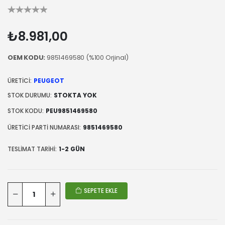
₺8.981,00
OEM KODU:
9851469580 (%100 Orjinal)
ÜRETICI:
PEUGEOT
STOK DURUMU:
STOKTA YOK
STOK KODU:
PEU9851469580
ÜRETICI PARTI NUMARASI:
9851469580
TESLIMAT TARIHI:
1-2 GÜN
SEPETE EKLE