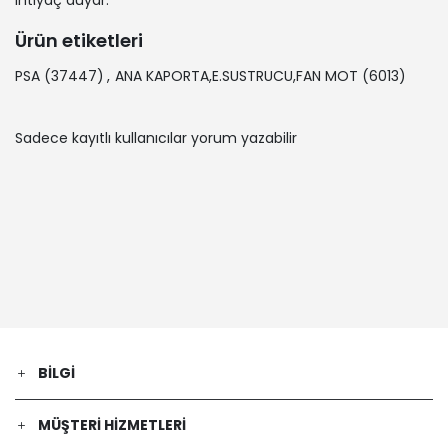
ihtiyaç duyar.
Ürün etiketleri
PSA
(37447)
,
ANA KAPORTA,E.SUSTRUCU,FAN MOT
(6013)
Sadece kayıtlı kullanıcılar yorum yazabilir
BILGI
MÜŞTERI HIZMETLERI