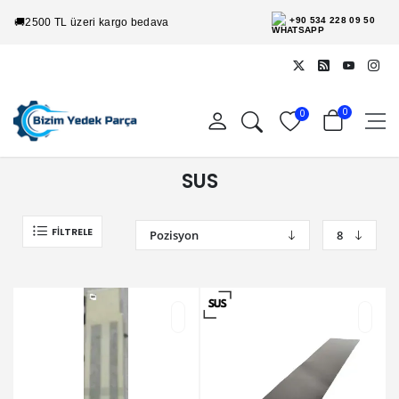
+90 534 228 09 50
🚚
2500 TL üzeri kargo bedava
0
0
SUS
FILTRELE