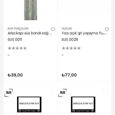
KAPI PARÇALARI
YAZILAR
Arka kapı süs bandı sağ gri toros sus
Yazı açık gri yapışma faırway r9
SUS 0011
SUS 0028
-
-
₺39,00
₺77,00