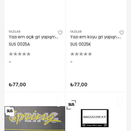
YAZILAR
YAZILAR
Yazı em açık gri yapışma brodway r sus
Yazı em koyu gri yapışma brodway r sus
SUS 0025A
SUS 0025K
-
-
₺77,00
₺77,00