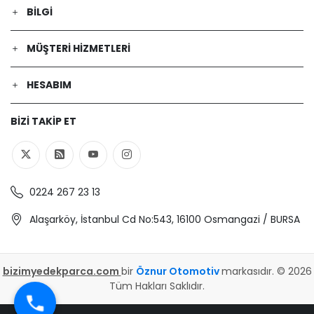
BILGI
MÜŞTERI HIZMETLERI
HESABIM
BIZI TAKIP ET
0224 267 23 13
Alaşarköy, İstanbul Cd No:543, 16100 Osmangazi / BURSA
bizimyedekparca.com
bir
Öznur Otomotiv
markasıdır. © 2026
Tüm Hakları Saklıdır.