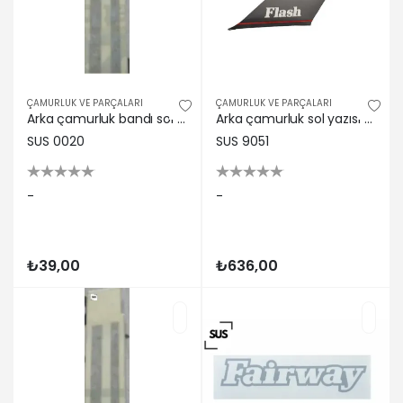
ÇAMURLUK VE PARÇALARI
ÇAMURLUK VE PARÇALARI
Arka çamurluk bandı sol gri sw toros sus
Arka çamurluk sol yazısı r11 flaş
SUS 0020
SUS 9051
-
-
₺39,00
₺636,00