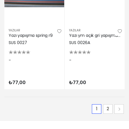
YAZILAR
YAZILAR
Yazı yapışma spring r9
Yazı ym açık gri yapışma brodway r sus
SUS 0027
SUS 0026A
-
-
₺77,00
₺77,00
1
2