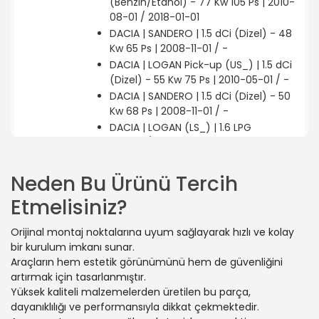
(Benzin/Etanol) - 77 Kw 105 Ps | 2010-
08-01 / 2018-01-01
DACIA | SANDERO | 1.5 dCi (Dizel) - 48
Kw 65 Ps | 2008-11-01 / -
DACIA | LOGAN Pick-up (US_) | 1.5 dCi
(Dizel) - 55 Kw 75 Ps | 2010-05-01 / -
DACIA | SANDERO | 1.5 dCi (Dizel) - 50
Kw 68 Ps | 2008-11-01 / -
DACIA | LOGAN (LS_) | 1.6 LPG
(Benzin/oto gaz (LPG)) - 64 Kw 87 Ps
| 2004-08-01 / 2011-03-01
RENAULT | DUSTER (HS_) | 1.5 dCi
Neden Bu Ürünü Tercih
(Dizel) - 63 Kw 85 Ps | 2011-06-01 /
Etmelisiniz?
2018-01-01
DACIA | LOGAN MCV (KS_) | 1.5 dCi
Orijinal montaj noktalarına uyum sağlayarak hızlı ve kolay
(KS0W) (Dizel) - 63 Kw 86 Ps | 2007-
bir kurulum imkanı sunar.
09-01 / 2012-12-01
Araçların hem estetik görünümünü hem de güvenliğini
DACIA | LOGAN (LS_) | 1.5 dCi (LS04)
artırmak için tasarlanmıştır.
(Dizel) - 65 Kw 88 Ps | 2010-05-01 / -
Yüksek kaliteli malzemelerden üretilen bu parça,
DACIA | LOGAN (LS_) | 1.4 (LS0A, LS0C,
dayanıklılığı ve performansıyla dikkat çekmektedir.
LS0E, LS0G) (Benzin) - 55 Kw 75 Ps |