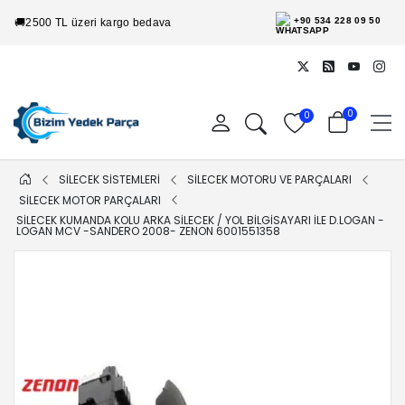
+90 534 228 09 50
🚚
2500 TL üzeri kargo bedava
0
0
SİLECEK SİSTEMLERİ
SİLECEK MOTORU VE PARÇALARI
SİLECEK MOTOR PARÇALARI
SILECEK KUMANDA KOLU ARKA SILECEK / YOL BILGISAYARI ILE D.LOGAN -
LOGAN MCV -SANDERO 2008- ZENON 6001551358