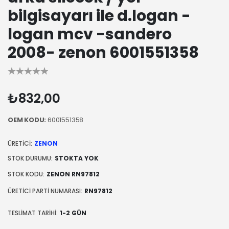
bilgisayarı ile d.logan -
logan mcv -sandero
2008- zenon 6001551358
₺832,00
OEM KODU:
6001551358
ÜRETICI:
ZENON
STOK DURUMU:
STOKTA YOK
STOK KODU:
ZENON RN97812
ÜRETICI PARTI NUMARASI:
RN97812
TESLIMAT TARIHI:
1-2 GÜN