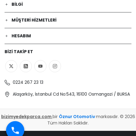
DACIA | DUSTER (HS_) | 1.5 dCi 4x4
BILGI
(Dizel) - 66 Kw 90 Ps | 2010-10-01 /
2018-01-01
MÜŞTERI HIZMETLERI
DACIA | SANDERO | 1.6 16V Bifuel
(Benzin/Etanol) - 77 Kw 105 Ps | 2011-
01-01 / -
HESABIM
DACIA | LOGAN (LS_) | 1.2 16V LPG
(Benzin/oto gaz (LPG)) - 55 Kw 75 Ps
BIZI TAKIP ET
| 2006-02-01 / -
LADA | LARGUS Kombi van (KS0_,
RS0_, KSA_) | 1.6 (KS0Y5, RS0Y5)
(Benzin) - 77 Kw 105 Ps | 2012-03-01 /
-
0224 267 23 13
DACIA | SANDERO | 1.4 (BS0C, BS0A,
BS0G, BS1F, BS0E) (Benzin) - 55 Kw 75
Alaşarköy, İstanbul Cd No:543, 16100 Osmangazi / BURSA
Ps | 2008-06-01 / -
DACIA | LOGAN (LS_) | 1.4 MPI LPG
(LS0C) (Benzin/oto gaz (LPG)) - 55
bizimyedekparca.com
bir
Öznur Otomotiv
markasıdır. © 2026
Kw 75 Ps | 2006-02-01 / 2012-12-01
Tüm Hakları Saklıdır.
RENAULT | DUSTER (HS_) | 2.0 4x4
(Benzin) - 99 Kw 135 Ps | 2012-02-01 /