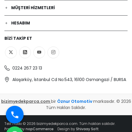
MÜŞTERI HIZMETLERI
HESABIM
BIZI TAKIP ET
0224 267 23 13
Alaşarköy, İstanbul Cd No:543, 16100 Osmangazi / BURSA
bizimyedekparca.com
bir
Öznur Otomotiv
markasıdır. © 2026
Tüm Hakları Saklıdır.
Telif hakkı © 2026 bizimyedekparca.com. Tüm hakları saklıdır.
Powered by
nopCommerce
Design by
Shivaay Soft