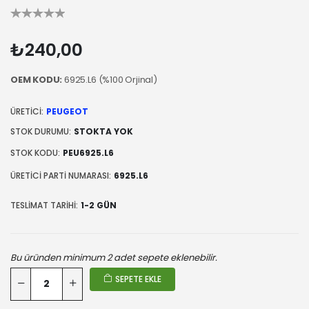
₺240,00
OEM KODU:
6925.L6 (%100 Orjinal)
ÜRETICI:
PEUGEOT
STOK DURUMU:
STOKTA YOK
STOK KODU:
PEU6925.L6
ÜRETICI PARTI NUMARASI:
6925.L6
TESLIMAT TARIHI:
1-2 GÜN
Bu üründen minimum 2 adet sepete eklenebilir.
SEPETE EKLE