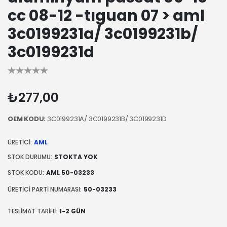
cc 08-12 -tıguan 07 > aml
3c0199231a/ 3c0199231b/
3c0199231d
₺277,00
OEM KODU:
3C0199231A/ 3C0199231B/ 3C0199231D
ÜRETICI:
AML
STOK DURUMU:
STOKTA YOK
STOK KODU:
AML 50-03233
ÜRETICI PARTI NUMARASI:
50-03233
TESLIMAT TARIHI:
1-2 GÜN