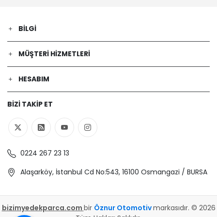
SEAT | ALHAMBRA (710, 711) | 2.0 TDI
(Dizel) - 130 Kw 177 Ps | 2012-11-01 /
2022-12-01
BILGI
VW | EOS (1F7, 1F8) | 2.0 TFSI (Benzin)
- 147 Kw 200 Ps | 2006-03-01 / 2015-
MÜŞTERI HIZMETLERI
08-01
SKODA | FABIA II (542) | 1.4 TDI (Dizel)
- 51 Kw 70 Ps | 2007-02-01 / 2010-03-
HESABIM
01
VW | GOLF V (1K1) | 1.4 FSI (Benzin) -
BIZI TAKIP ET
66 Kw 90 Ps | 2003-10-01 / 2006-07-
01
VW | GOLF SPORTSVAN VII (AM1, AN1) |
2.0 TDI (Dizel) - 110 Kw 150 Ps | 2014-
02-01 / 2020-08-01
0224 267 23 13
AUDI | A3 (8P1) | 2.0 TDI (Dizel) - 120
Kw 163 Ps | 2006-06-01 / 2008-06-01
Alaşarköy, İstanbul Cd No:543, 16100 Osmangazi / BURSA
SEAT | LEON ST (5F8) | 1.4 TSI (Benzin)
- 90 Kw 122 Ps | 2012-09-01 / 2015-06-
01
bizimyedekparca.com
bir
Öznur Otomotiv
markasıdır. © 2026
SKODA | OCTAVIA II (1Z3) | 1.6 (Benzin)