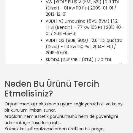
VW | GOLF PLUS V (5M1, 521) | 2.0 TDI
(Dizel) - 81 Kw 110 Ps | 2009-01-01 /
2013-12-01
AUDI | A3 Limousine (8VS, 8VM) | 1.2
TFSI (Benzin) - 77 Kw 105 Ps | 2013-10-
01 / 2015-05-01
AUDI | Q3 (8UB, 8UG) | 2.0 TDI quattro
(Dizel) - 110 Kw 150 Ps | 2014-11-01 /
2018-10-01
SKODA | SUPERB II (3T4) | 2.0 TDI
(Dizel) - 103 Kw 140 Ps | 2008-03-01 /
2010-05-01
AUDI | Q2 (GAB, GAG) | 1.6 TDI (Dizel)
Neden Bu Ürünü Tercih
- 85 Kw 115 Ps | 2016-06-01 / 2018-07-
Etmelisiniz?
01
VW | JETTA IV (162, 163, AV3, AV2) | 1.4
Orijinal montaj noktalarına uyum sağlayarak hızlı ve kolay
TSI Hybrid (Benzin/elektrikli) - 125 Kw
bir kurulum imkanı sunar.
170 Ps | 2011-04-01 / 2017-12-01
Araçların hem estetik görünümünü hem de güvenliğini
SEAT | ALTEA (5P1) | 1.8 TFSI (Benzin) -
artırmak için tasarlanmıştır.
118 Kw 160 Ps | 2007-01-01 / 2015-07-
Yüksek kaliteli malzemelerden üretilen bu parça,
01