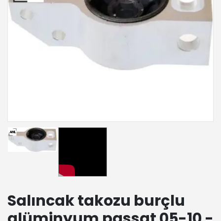
Salıncak takozu burçlu
alüminyum passat 05-10 -