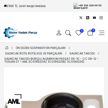
+90 534 228 09 50
🚚
2500 TL üzeri kargo bedava
0
0
ÖN DÜZEN SÜSPANSİYON PARÇALARI
SALINCAK ROTİL ROTİLİ KOL VE PARÇALARI
SALINCAK TAKOZU
SALINCAK TAKOZU BURÇLU ALÜMINYUM PASSAT 05-10 - CC 08-12 -
TIGUAN 07 > AML 3C0199231A/ 3C0199231B/ 3C0199231D