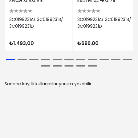
SWAG 30930691
KAUTEK AU-BS074
VW | PASSAT B6 Variant (3C5) | 2.0
TFSI (Benzin) - 147 Kw 200 Ps | 2005-
08-01 / 2010-11-01
3C0199231A/ 3C0199231B/
3C0199231A/ 3C0199231B/
3C0199231D
SEAT | LEON ST (5F8) | 2.0 Cupra
3C0199231D
(Benzin) - 221 Kw 300 Ps | 2016-11-01 /
2018-08-01
₺1.493,00
₺696,00
VW | PASSAT B8 Variant (3G5, CB5) |
2.0 TSI 4motion (Benzin) - 206 Kw
280 Ps | 2015-05-01 / 2024-03-01
SKODA | FABIA I Sedan (6Y3) | 1.2
(Benzin) - 40 Kw 54 Ps | 2001-07-01 /
2007-12-01
Sadece kayıtlı kullanıcılar yorum yazabilir
AUDI | TT (FV3, FVP) | 2.0 TDI (Dizel) -
135 Kw 184 Ps | 2014-07-01 / -
VW | CADDY ALLTRACK IV Kasa/büyük
limuzin (SAA) | 1.2 TSI (Benzin) - 62
Kw 84 Ps | 2015-06-01 / 2020-09-01
SKODA | YETI (5L) | 1.4 TSI 4x4
(Benzin) - 110 Kw 150 Ps | 2015-05-01 /
2017-12-01