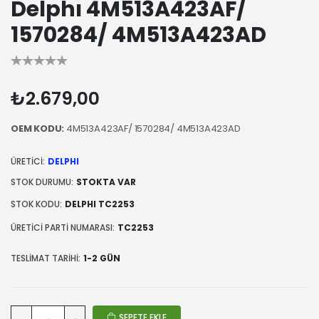
Delphı 4M513A423AF/
1570284/ 4M513A423AD
₺2.679,00
OEM KODU:
4M513A423AF/ 1570284/ 4M513A423AD
ÜRETICI:
DELPHI
STOK DURUMU:
STOKTA VAR
STOK KODU:
DELPHI TC2253
ÜRETICI PARTI NUMARASI:
TC2253
TESLIMAT TARIHI:
1-2 GÜN
SEPETE EKLE