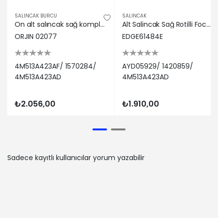
SALINCAK BURCU
SALINCAK
On alt salıncak sağ komple focus ıı 04>11 c-max 04>11 c30 06>12 c70 ıı 06> s40 ıı 04> v50 05 > 1.6d orjın 4m513a423af/ 1570284/ 4m513a423ad
Alt Salincak Sağ Rotilli Focus Ii 04-12 / S40 Ii 04-> / C-max 10-> / C30 07-> AYD05929/ 1420859/ 4M513A423AD
ORJIN 02077
EDGE61484E
4M513A423AF/ 1570284/
AYD05929/ 1420859/
4M513A423AD
4M513A423AD
₺2.056,00
₺1.910,00
Sadece kayıtlı kullanıcılar yorum yazabilir