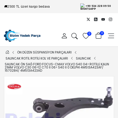
+90 534 228 09 50
🚚
2500 TL üzeri kargo bedava
0
0
ÖN DÜZEN SÜSPANSİYON PARÇALARI
SALINCAK ROTİL ROTİLİ KOL VE PARÇALARI
SALINCAK
SALINCAK ÖN SAĞ FORD FOCUS-CMAX VOLVO S40 04> ROTILLI KALIN
21MM VOLVO C30 06>12 C70 II 06> S40 II 0 DELPHI 4M513A423AF/
1570284/ 4M513A423AD