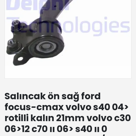
Salıncak ön sağ ford
focus-cmax volvo s40 04>
rotilli kalın 21mm volvo c30
06>12 c70 ıı 06> s40 ıı 0