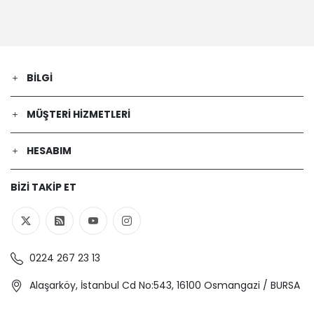
BILGI
MÜŞTERI HIZMETLERI
HESABIM
BIZI TAKIP ET
0224 267 23 13
Alaşarköy, İstanbul Cd No:543, 16100 Osmangazi / BURSA