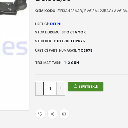
OEM KODU:
F1F13A423AAB/ BV613A423BAC/ AV613A
ÜRETICI:
DELPHI
STOK DURUMU:
STOKTA YOK
STOK KODU:
DELPHI TC2675
ÜRETICI PARTI NUMARASI:
TC2675
TESLIMAT TARIHI:
1-2 GÜN
SEPETE EKLE