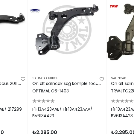
SALINCAK BURCU
SALINCAK
Alt Salincak Sağ Ford Focus 2011 On Edge AYD10459/ F1F13A423AAB/ 217299 E66014E
On alt salıncak sağ komple focus ııı 11 17 grand c-max 11 rotıllı 1857345-1865168 optımal f1f13a423aab/ f1f13a423aaa/ bv613a423
OPTIMAL G6-1403
TRWJTC22
AB/ 217299
F1F13A423AAB/ F1F13A423AAA/
F1F13A423A
BV613A423
BV613A423
00
₺2.285,00
₺3.285,0