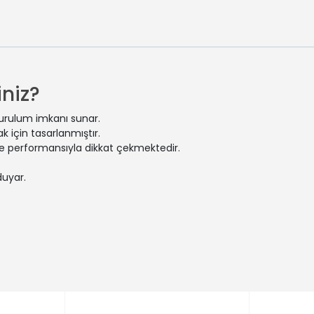
niz?
kurulum imkanı sunar.
 için tasarlanmıştır.
 ve performansıyla dikkat çekmektedir.
duyar.