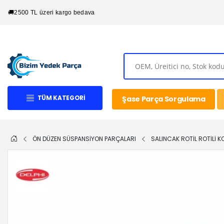
🚚
2500 TL üzeri kargo bedava
TÜM KATEGORI
Şase Parça Sorgulama
ÖN DÜZEN SÜSPANSİYON PARÇALARI
SALINCAK ROTİL ROTİLİ K