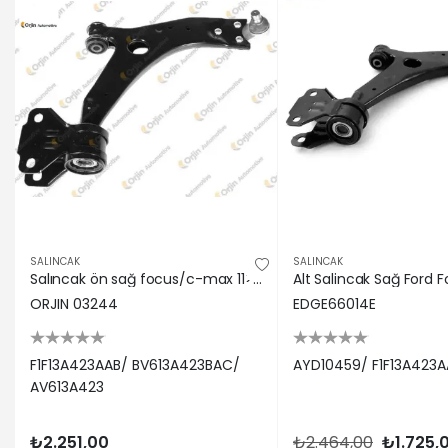
SALINCAK
SALINCAK
Salıncak ön sağ focus/c-max 11> rotilli orjın f1f13a423aab/ bv613a423bac/ av613a423
ORJIN 03244
EDGE66014E
F1F13A423AAB/ BV613A423BAC/
AYD10459/ F1F13A423A
AV613A423
₺2.251,00
₺2.464,00
₺1.725,