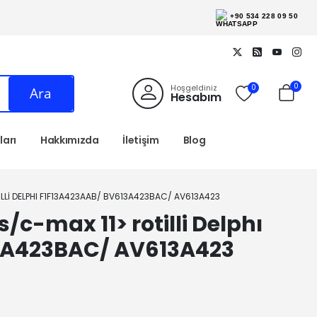
+90 534 228 09 50
0
Hoşgeldiniz
0
Ara
Hesabım
arı
Hakkımızda
İletişim
Blog
LLI DELPHI F1F13A423AAB/ BV613A423BAC/ AV613A423
/c-max 11> rotilli Delphı
3A423BAC/ AV613A423