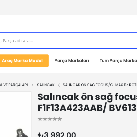
Araç Marka Model
Parça Markaları
Tüm Parça Markal
OL VE PARÇALARI
SALINCAK
SALINCAK ÖN SAĞ FOCUS/C-MAX 11> ROTI
Salıncak ön sağ focus
F1F13A423AAB/ BV61
₺3.992,00