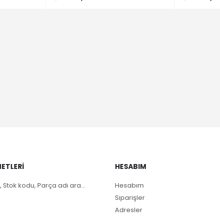
ETLERI
HESABIM
, Stok kodu, Parça adı ara...
Hesabım
Siparişler
Adresler