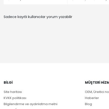
Sadece kayıtlı kullanıcılar yorum yazabilir
BILGI
MÜŞTERI HIZM
Site haritası
OEM, Üreitici no
KVKK politikası
Haberler
Bilgilendirme ve aydınlatma metni
Blog