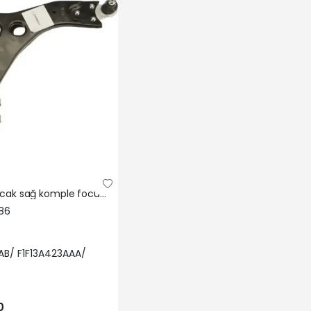
On alt salıncak sağ komple focus ııı 11>17 grand c-max 11> rotıllı f1f13a423aab/ f1f13a423aaa/ bv613a423
86
AB/ F1F13A423AAA/
0