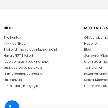
BILGI
MÜŞTERI HIZM
Site haritası
OEM, Üreitici no
KVKK politikası
Haberler
Bilgilendirme ve aydınlatma metni
Blog
Havale/EFT Bilgileri
Son görüntülen
İade politikası & cayma hakkı
Ürün listesini ka
Gizlilik ve çerez politikası
Yeni ürünler
Hizmet şartları ve koşulları
Pazaryerlerind
Hakkımızda
Sosyal Medyad
Bizimle iletişime geçin
Haberlerde Biz