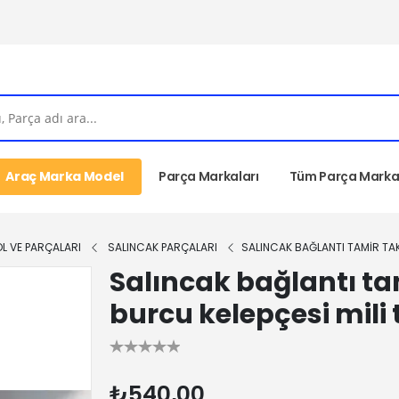
Araç Marka Model
Parça Markaları
Tüm Parça Markal
OL VE PARÇALARI
SALINCAK PARÇALARI
SALINCAK BAĞLANTI TAMIR TAK
Salıncak bağlantı ta
burcu kelepçesi mili 
₺540,00