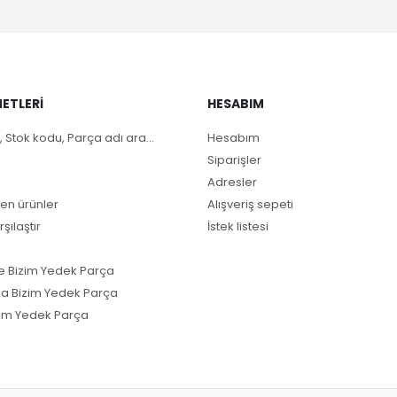
ETLERI
HESABIM
, Stok kodu, Parça adı ara...
Hesabım
Siparişler
Adresler
en ürünler
Alışveriş sepeti
rşılaştır
İstek listesi
e Bizim Yedek Parça
a Bizim Yedek Parça
im Yedek Parça