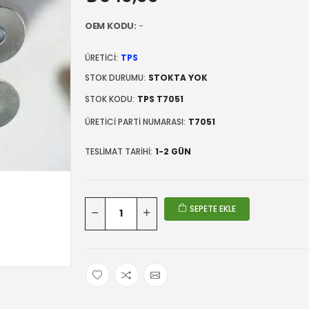
OEM KODU:
-
ÜRETICI:
TPS
STOK DURUMU:
STOKTA YOK
STOK KODU:
TPS T7051
ÜRETICI PARTI NUMARASI:
T7051
TESLIMAT TARIHI:
1-2 GÜN
SEPETE EKLE