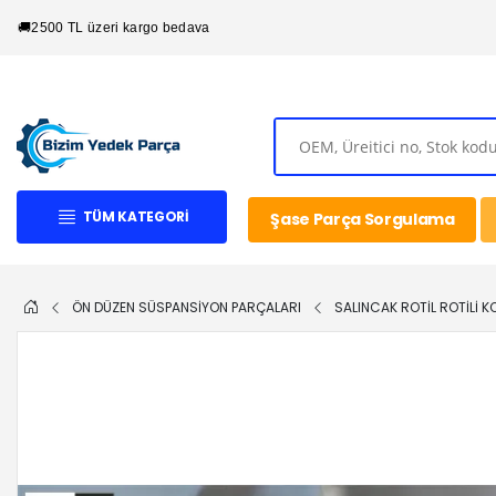
🚚
2500 TL üzeri kargo bedava
TÜM KATEGORI
Şase Parça Sorgulama
ÖN DÜZEN SÜSPANSİYON PARÇALARI
SALINCAK ROTİL ROTİLİ K