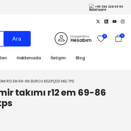
+90 534 228 09 50
0
Hoşgeldiniz
0
Ara
Hesabım
arı
Hakkımızda
İletişim
Blog
IMI R12 EM 69-86 BURCU KELEPÇESI MILI TPS
mir takımı r12 em 69-86
tps