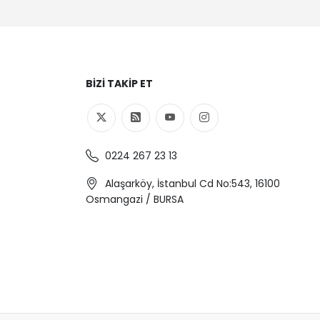
BIZI TAKIP ET
0224 267 23 13
Alaşarköy, İstanbul Cd No:543, 16100
Osmangazi / BURSA