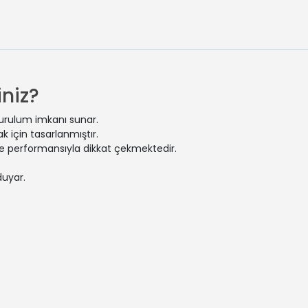
niz?
kurulum imkanı sunar.
 için tasarlanmıştır.
 ve performansıyla dikkat çekmektedir.
duyar.