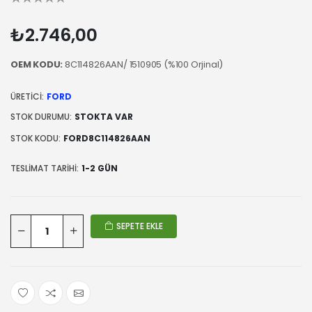
₺2.746,00
OEM KODU:
8C114826AAN/ 1510905 (%100 Orjinal)
ÜRETICI:
FORD
STOK DURUMU:
STOKTA VAR
STOK KODU:
FORD8C114826AAN
TESLIMAT TARIHI:
1-2 GÜN
SEPETE EKLE