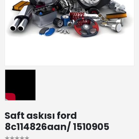
Saft askısı ford
8c114826aan/ 1510905