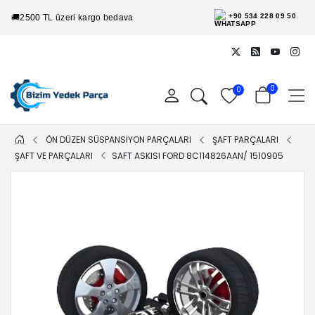
+90 534 228 09 50
🚚
2500 TL üzeri kargo bedava
0
0
ÖN DÜZEN SÜSPANSİYON PARÇALARI
ŞAFT PARÇALARI
ŞAFT VE PARÇALARI
SAFT ASKISI FORD 8C114826AAN/ 1510905