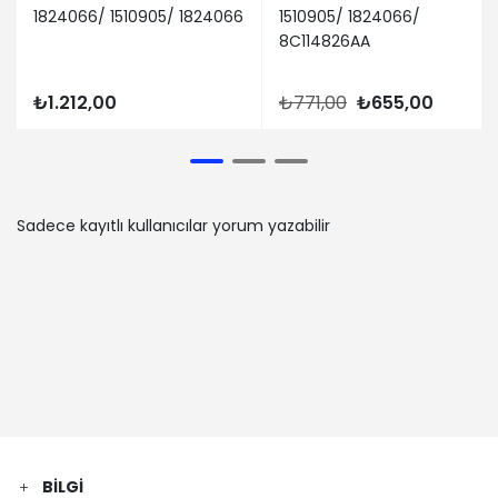
1824066/ 1510905/ 1824066
1510905/ 1824066/
8C114826AA
₺1.212,00
₺771,00
₺655,00
Sadece kayıtlı kullanıcılar yorum yazabilir
BILGI