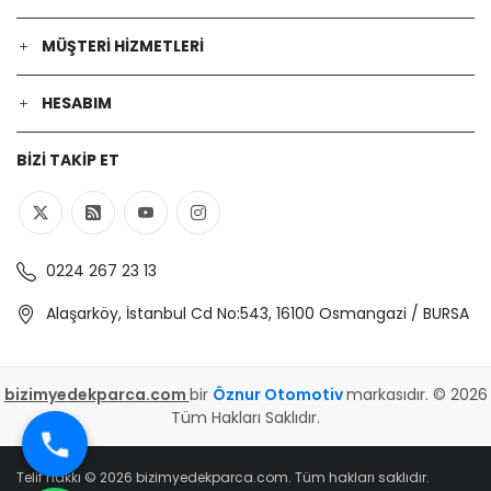
MÜŞTERI HIZMETLERI
HESABIM
BIZI TAKIP ET
0224 267 23 13
Alaşarköy, İstanbul Cd No:543, 16100 Osmangazi / BURSA
bizimyedekparca.com
bir
Öznur Otomotiv
markasıdır. © 2026
Tüm Hakları Saklıdır.
Telif hakkı © 2026 bizimyedekparca.com. Tüm hakları saklıdır.