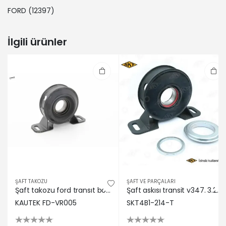
FORD
(12397)
İlgili ürünler
ŞAFT TAKOZU
ŞAFT VE PARÇALARI
Şaft takozu ford transıt box fa 2006-2014 kautek 1824066/ 1510905/ 1824066
Şaft askısı transit v347. 3.2motor. 200ps 06 merkezden kaçık tip-çap 35 rulmanlı skt rulmanlı 1510905/ 1824066/ 8c114826aa
KAUTEK FD-VR005
SKT4B1-214-T