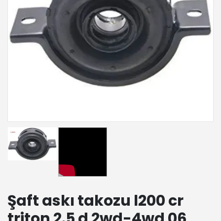
Şaft askı takozu l200 cr
triton 2.5 d 2wd-4wd 06