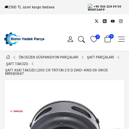
+90 534 228 09 50
🚚
2500 TL üzeri kargo bedava
0
0
ÖN DÜZEN SÜSPANSİYON PARÇALARI
ŞAFT PARÇALARI
ŞAFT TAKOZU
ŞAFT ASKI TAKOZU L200 CR TRITON 2.5 D 2WD-4WD 06 GROS
MR580647