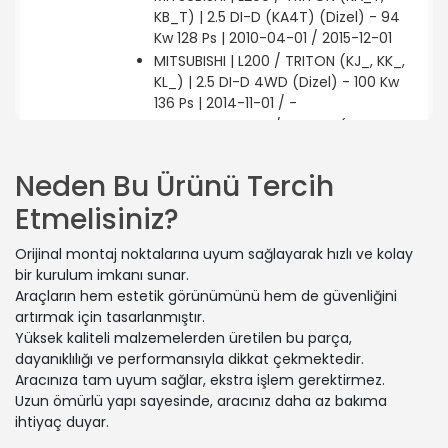
KB_T) | 2.5 DI-D (KA4T) (Dizel) - 94
Kw 128 Ps | 2010-04-01 / 2015-12-01
MITSUBISHI | L200 / TRITON (KJ_, KK_,
KL_) | 2.5 DI-D 4WD (Dizel) - 100 Kw
136 Ps | 2014-11-01 / -
MITSUBISHI | L200 / TRITON (KA_T,
KB_T) | 2.5 DI-D 4WD (KB4T) (Dizel) -
131 Kw 178 Ps | 2010-04-01 / 2015-12-01
Neden Bu Ürünü Tercih
MITSUBISHI | L200 / TRITON (KA_T,
Etmelisiniz?
KB_T) | 2.5 DI-D (KA4T) (Dizel) - 131
Kw 178 Ps | 2010-01-01 / 2015-12-01
Orijinal montaj noktalarına uyum sağlayarak hızlı ve kolay
MITSUBISHI | L200 / TRITON Platform
bir kurulum imkanı sunar.
şasi (KA_T, KB_T) | 2.5 DI-D (KA4T)
Araçların hem estetik görünümünü hem de güvenliğini
(Dizel) - 94 Kw 128 Ps | 2007-08-01 /
artırmak için tasarlanmıştır.
2015-12-01
Yüksek kaliteli malzemelerden üretilen bu parça,
MITSUBISHI | L200 / TRITON (KA_T,
dayanıklılığı ve performansıyla dikkat çekmektedir.
KB_T) | 2.5 DI-D 4WD (KB4T) (Dizel) -
Aracınıza tam uyum sağlar, ekstra işlem gerektirmez.
100 Kw 136 Ps | 2005-11-01 / 2015-12-01
Uzun ömürlü yapı sayesinde, aracınız daha az bakıma
MITSUBISHI | L200 / TRITON (KA_T,
ihtiyaç duyar.
KB_T) | 2.5 DI-D (Dizel) - 104 Kw 141 Ps