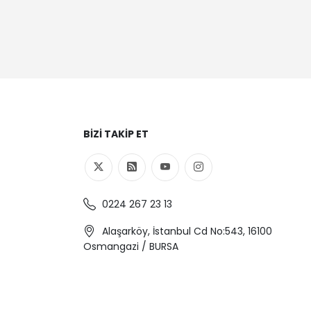
BIZI TAKIP ET
0224 267 23 13
Alaşarköy, İstanbul Cd No:543, 16100
Osmangazi / BURSA