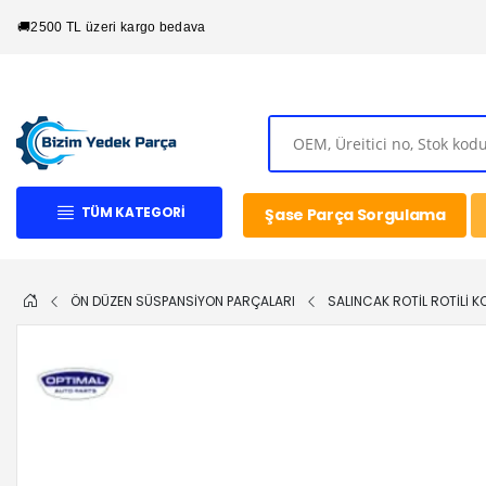
🚚
2500 TL üzeri kargo bedava
TÜM KATEGORI
Şase Parça Sorgulama
ÖN DÜZEN SÜSPANSİYON PARÇALARI
SALINCAK ROTİL ROTİLİ K