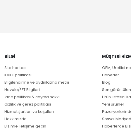
BILGI
MÜŞTERI HIZM
Site haritası
OEM, Üreitici no
KVKK politikası
Haberler
Bilgilendirme ve aydınlatma metni
Blog
Havale/EFT Bilgileri
Son görüntülen
İade politikası & cayma hakkı
Ürün listesini ka
Gizlilik ve çerez politikası
Yeni ürünler
Hizmet şartları ve koşulları
Pazaryerlerind
Hakkımızda
Sosyal Medyad
Bizimle iletişime geçin
Haberlerde Biz