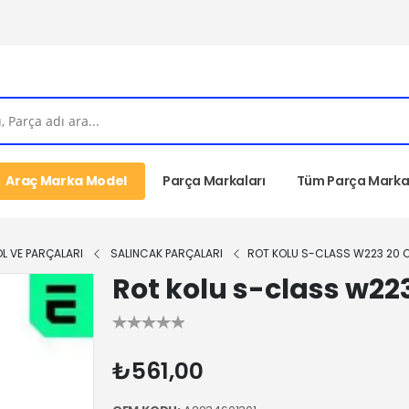
Araç Marka Model
Parça Markaları
Tüm Parça Markal
OL VE PARÇALARI
SALINCAK PARÇALARI
ROT KOLU S-CLASS W223 20 O
Rot kolu s-class w22
₺561,00