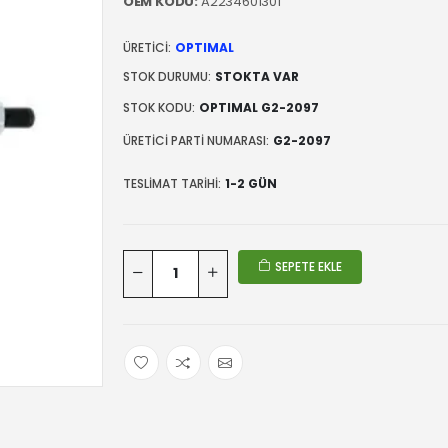
OEM KODU:
A2234601301
ÜRETICI:
OPTIMAL
STOK DURUMU:
STOKTA VAR
STOK KODU:
OPTIMAL G2-2097
ÜRETICI PARTI NUMARASI:
G2-2097
TESLIMAT TARIHI:
1-2 GÜN
SEPETE EKLE