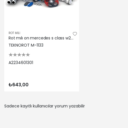
ROT MİLİ
Rot mılı on mercedes s class w223 2020> Teknorot A2234601301
TEKNOROT M-1133
A2234601301
₺643,00
Sadece kayıtlı kullanıcılar yorum yazabilir