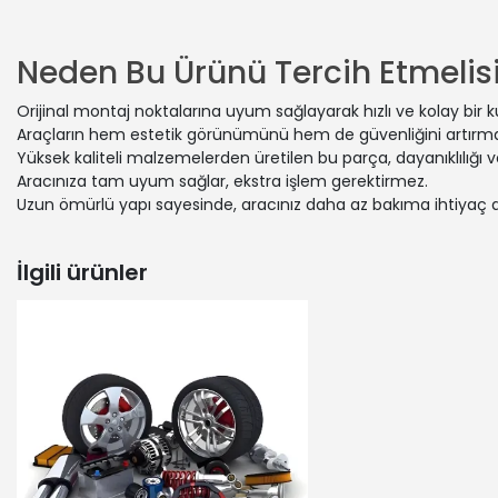
MERCEDES-B
MERCEDES-B
MERCEDES-
Neden Bu Ürünü Tercih Etmelisi
MERCEDES-B
MERCEDES-B
Orijinal montaj noktalarına uyum sağlayarak hızlı ve kolay bir 
MERCEDES-
Araçların hem estetik görünümünü hem de güvenliğini artırmak
MERCEDES-B
Yüksek kaliteli malzemelerden üretilen bu parça, dayanıklılığı
MERCEDES-B
Aracınıza tam uyum sağlar, ekstra işlem gerektirmez.
Uzun ömürlü yapı sayesinde, aracınız daha az bakıma ihtiyaç 
MERCEDES-B
MERCEDES-B
MERCEDES-B
İlgili ürünler