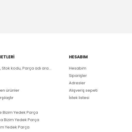
ETLERI
HESABIM
, Stok kodu, Parça adı ara...
Hesabım
Siparişler
Adresler
en ürünler
Alışveriş sepeti
rşılaştır
İstek listesi
e Bizim Yedek Parça
a Bizim Yedek Parça
im Yedek Parça