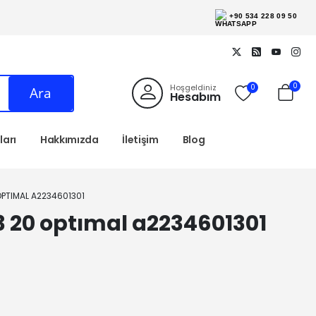
+90 534 228 09 50
0
Hoşgeldiniz
0
Ara
Hesabım
arı
Hakkımızda
İletişim
Blog
PTIMAL A2234601301
3 20 optımal a2234601301