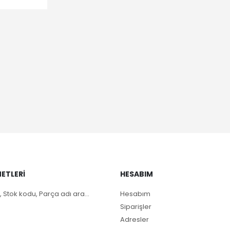
ETLERI
HESABIM
, Stok kodu, Parça adı ara...
Hesabım
Siparişler
Adresler