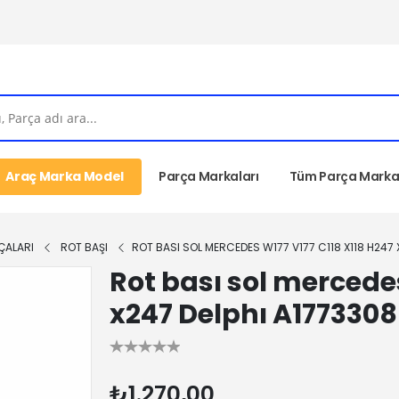
Araç Marka Model
Parça Markaları
Tüm Parça Markal
ÇALARI
ROT BAŞI
ROT BASI SOL MERCEDES W177 V177 C118 X118 H247
Rot bası sol mercedes
x247 Delphı A177330
₺1.270,00