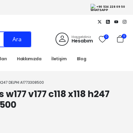
+90 534 228 09 50
0
Hoşgeldiniz
0
Ara
Hesabım
arı
Hakkımızda
İletişim
Blog
 X247 DELPHI A1773308500
 w177 v177 c118 x118 h247
8500