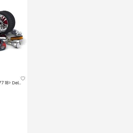
Rot bası sol a-class w177 18> Delphı A1773308500