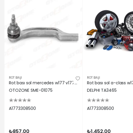
ROT BAŞI
ROT BAŞI
Rot bası sol mercedes w177 v177 c118 x118 h247 x247 otozone a1773308500
OTOZONE SME-01075
DELPHI TA3465
A1773308500
A1773308500
₺857,00
₺1.452,00