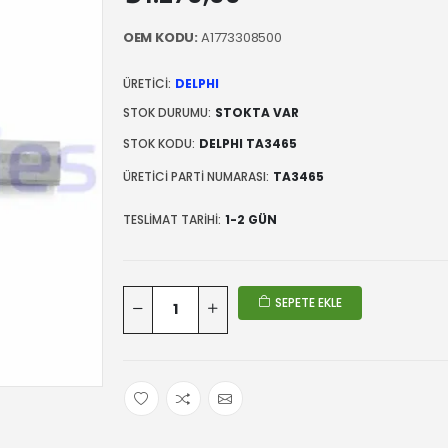
OEM KODU:
A1773308500
ÜRETICI:
DELPHI
STOK DURUMU:
STOKTA VAR
STOK KODU:
DELPHI TA3465
ÜRETICI PARTI NUMARASI:
TA3465
TESLIMAT TARIHI:
1-2 GÜN
SEPETE EKLE