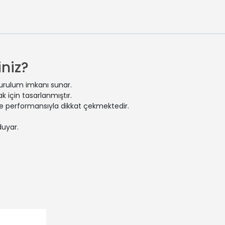
niz?
kurulum imkanı sunar.
 için tasarlanmıştır.
 ve performansıyla dikkat çekmektedir.
duyar.