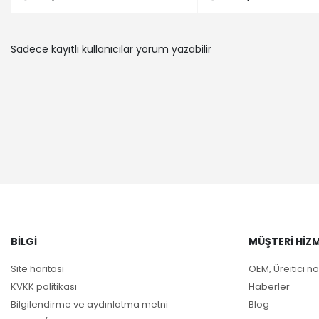
Sadece kayıtlı kullanıcılar yorum yazabilir
BILGI
MÜŞTERI HIZM
Site haritası
OEM, Üreitici no
KVKK politikası
Haberler
Bilgilendirme ve aydınlatma metni
Blog