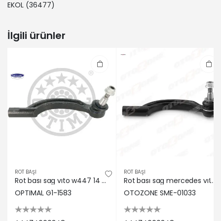
EKOL
(36477)
İlgili ürünler
ROT BAŞI
ROT BAŞI
Rot bası sag vıto w447 14 optımal a4474600348
Rot bası sag mercedes vıto w447 14 otozone a4474600348
OPTIMAL G1-1583
OTOZONE SME-01033