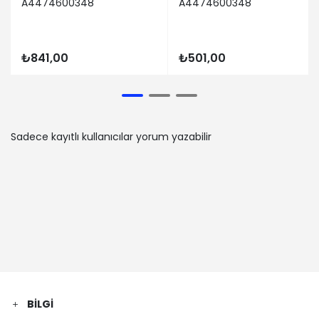
A4474600348
A4474600348
₺841,00
₺501,00
Sadece kayıtlı kullanıcılar yorum yazabilir
BILGI