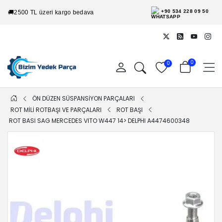
+90 534 228 09 50
🚚
2500 TL üzeri kargo bedava
0
0
ÖN DÜZEN SÜSPANSİYON PARÇALARI
ROT MİLİ ROTBAŞI VE PARÇALARI
ROT BAŞI
ROT BASI SAG MERCEDES VITO W447 14> DELPHI A4474600348