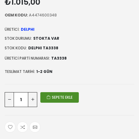
₺1.015,00
OEM KODU:
A4474600348
ÜRETICI:
DELPHI
STOK DURUMU:
STOKTA VAR
STOK KODU:
DELPHI TA3338
ÜRETICI PARTI NUMARASI:
TA3338
TESLIMAT TARIHI:
1-2 GÜN
SEPETE EKLE