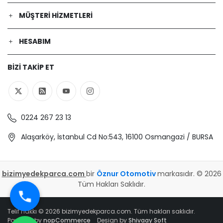
MÜŞTERI HIZMETLERI
HESABIM
BIZI TAKIP ET
0224 267 23 13
Alaşarköy, İstanbul Cd No:543, 16100 Osmangazi / BURSA
bizimyedekparca.com
bir
Öznur Otomotiv
markasıdır. © 2026
Tüm Hakları Saklıdır.
Telif hakkı © 2026 bizimyedekparca.com. Tüm hakları saklıdır.
Powered by
nopCommerce
Design by
Shivaay Soft