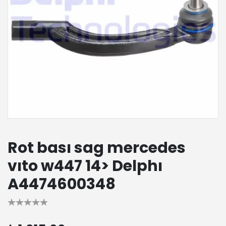
Rot bası sag mercedes
vıto w447 14> Delphı
A4474600348