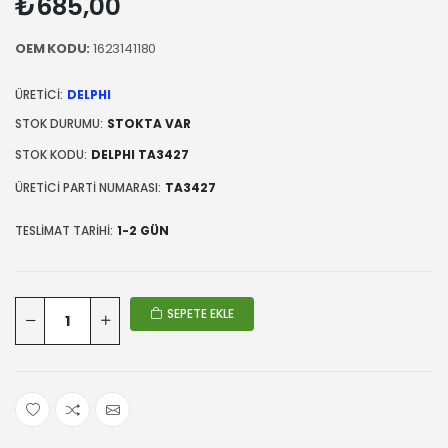
₺685,00
OEM KODU:
1623141180
ÜRETICI:
DELPHI
STOK DURUMU:
STOKTA VAR
STOK KODU:
DELPHI TA3427
ÜRETICI PARTI NUMARASI:
TA3427
TESLIMAT TARIHI:
1-2 GÜN
SEPETE EKLE