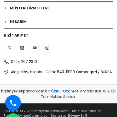
MÜŞTERI HIZMETLERI
HESABIM
BIZI TAKIP ET
0224 267 23 13
Alaşarköy, İstanbul Cd No:543, 16100 Osmangazi / BURSA
bizimyedekparca.com
bir
Öznur Otomotiv
markasıdır. © 2026
Tüm Hakları Saklıdır.
Telif hakkı © 2026 bizimyedekparca.com. Tüm hakları saklıdır.
Powered by
nopCommerce
Design by
Shivaay Soft