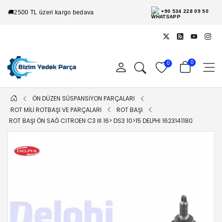
+90 534 228 09 50
🚚
2500 TL üzeri kargo bedava
0
0
ÖN DÜZEN SÜSPANSİYON PARÇALARI
ROT MİLİ ROTBAŞI VE PARÇALARI
ROT BAŞI
ROT BAŞI ÖN SAĞ CITROEN C3 III 16> DS3 10>15 DELPHI 1623141180