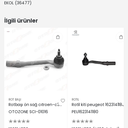
EKOL
(36477)
İlgili ürünler
ROT BAŞI
ROTİL
Rotbaşı ön sağ cıtroen-c3 ııı-2017-cıtroen-ds3-2016- otozone 1623141180
Rotil kiti peugeot 1623141180
OTOZONE SCI-01016
PEU1623141180