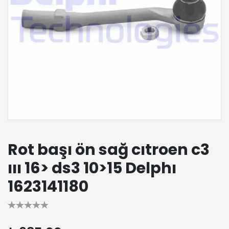
Rot başı ön sağ cıtroen c3
ııı 16> ds3 10>15 Delphı
1623141180