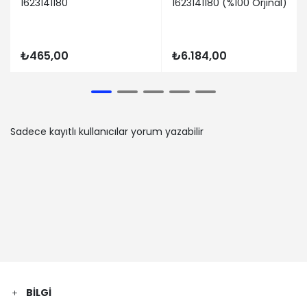
1623141180
1623141180 (%100 Orjinal)
₺465,00
₺6.184,00
Sadece kayıtlı kullanıcılar yorum yazabilir
BILGI