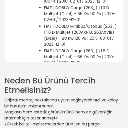
100 Ps | 2010-02-01 / 2023-12-01
FIAT | DOBLO Cargo (263_) | 1.3 D
Multijet (Dizel) - 66 Kw 90 Ps | 2010-
02-01 / 2023-12-01
FIAT | DOBLO Minibüs/Otobüs (263_)
| 1.6 D Multijet (263AXN1B, 263AXV1B)
(Dizel) - 88 Kw 120 Ps | 2015-03-01 /
2023-12-01
FIAT | DOBLO Cargo (263_) | 1.6 D
Multijet (Dizel) - 66 Kw 90 Ps | 2010-
02-01 / 2023-12-01
FIAT | DOBLO Minibüs/Otobüs (263_)
| 1.6 D Multijet (263AXH1A, 263AXL11,
Neden Bu Ürünü Tercih
263AXH1B) (Dizel) - 66 Kw 90 Ps |
Etmelisiniz?
2010-02-01 / 2023-12-01
FIAT | FIORINO Kasa/büyük limuzin
Orijinal montaj noktalarına uyum sağlayarak hızlı ve kolay
(225_) | 1.3 D Multijet (Dizel) - 59 Kw
bir kurulum imkanı sunar.
80 Ps | 2015-03-01 / -
Araçların hem estetik görünümünü hem de güvenliğini
FIAT | PRATICO Platform şasi (263_) |
artırmak için tasarlanmıştır.
1.4 (Benzin) - 88 Kw 120 Ps | 2011-10-01
Yüksek kaliteli malzemelerden üretilen bu parça,
/ 2023-12-01