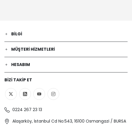
- 57 Kw 78 Ps | 2008-06-01 / -
FIAT | DOBLO Minibüs/Otobüs (263_)
| 2.0 D Multijet (263AXF1B) (Dizel) - 99
Kw 135 Ps | 2010-01-01 / 2023-12-01
FIAT | DOBLO Minibüs/Otobüs (263_)
BILGI
| 1.4 (263AXG1B, 263AXG1A) (Benzin) -
88 Kw 120 Ps | 2011-10-01 / 2023-12-01
MÜŞTERI HIZMETLERI
FIAT | DOBLO Cargo (263_) | 1.4
(Benzin) - 88 Kw 120 Ps | 2011-10-01 /
2023-12-01
HESABIM
FIAT | FIORINO MPV (225_) | 1.3 JTD
Multijet (Dizel) - 70 Kw 95 Ps | 2011-
BIZI TAKIP ET
01-01 / -
FIAT | DOBLO Cargo (263_) | 1.6 D
Multijet (263ZXR1B) (Dizel) - 70 Kw 95
Ps | 2015-03-01 / 2023-12-01
FIAT | DOBLO Cargo (263_) | 1.3 D
0224 267 23 13
Multijet (263WXU1A, 263ZXU1A,
263WYB1A, 263ZYB1A) (Dizel) - 70 Kw
Alaşarköy, İstanbul Cd No:543, 16100 Osmangazi / BURSA
95 Ps | 2016-03-01 / 2023-12-01