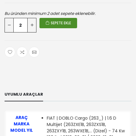
Bu üründen minimum 2 adet sepete eklenebilir.
SEPETE EKLE
UYUMLU ARAÇLAR
ARAÇ
FIAT | DOBLO Cargo (263_) | 1.6 D
MARKA
Multijet (263ZXE1B, 263ZXS1B,
MODEL YIL
263ZXY1B, 263WXE1B,... (Dizel) - 74 Kw