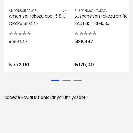
FIAT | PRATICO Platform şasi (263_) |
1.6 D Multijet (263YXD1B, 263XYR1B,
AMORTİSÖR TAKOZU
SÜSPANSİYON TAKOZU
Amortisör takozu opar 51810447
Suspansıyon takozu on fıat doblo 152 02-2010- 51810447
263YXX1B, 263HXD1B,... (Dizel) - 77 Kw
OPAR51810447
105 Ps | 2010-02-01 / 2023-12-01
KAUTEK FI-SM035
FIAT | DOBLO Minibüs/Otobüs (263_)
| 1.6 D Multijet (263AXP1B, 263AXW1B)
51810447
51810447
(Dizel) - 70 Kw 95 Ps | 2015-03-01 /
2023-12-01
FIAT | DOBLO Cargo (263_) | 1.4
(Benzin) - 70 Kw 95 Ps | 2010-02-01 /
₺772,00
₺175,00
2023-12-01
FIAT | FIORINO Kasa/büyük limuzin
(225_) | 1.4 (225AXA1A, 225BXA1A)
(Benzin) - 57 Kw 78 Ps | 2009-10-01 /
-
Sadece kayıtlı kullanıcılar yorum yazabilir
FIAT | DOBLO Minibüs/Otobüs (263_)
| 1.3 D Multijet (263AXC1A) (Dizel) - 66
Kw 90 Ps | 2010-02-01 / 2023-12-01
FIAT | FIORINO Kasa/büyük limuzin
(225_) | 1.4 Natural Power (225BXC1A,
225AXC1A) (Benzin/doğal gaz (CNG))