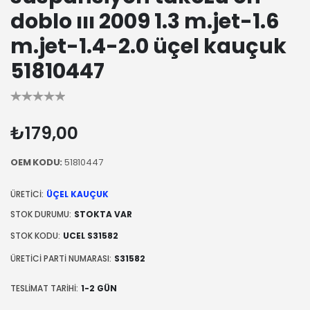
doblo ııı 2009 1.3 m.jet-1.6
m.jet-1.4-2.0 üçel kauçuk
51810447
₺179,00
OEM KODU:
51810447
ÜRETICI:
ÜÇEL KAUÇUK
STOK DURUMU:
STOKTA VAR
STOK KODU:
UCEL S31582
ÜRETICI PARTI NUMARASI:
S31582
TESLIMAT TARIHI:
1-2 GÜN