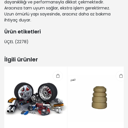
dayanıklılığı ve performansıyla dikkat çekmektedir.
FIAT | FIORINO MPV (225_) | 1.3 JTD
Aracınıza tam uyum sağlar, ekstra işlem gerektirmez.
Multijet (Dizel) - 59 Kw 80 Ps | 2016-
Uzun ömürlü yapı sayesinde, aracınız daha az bakıma
03-01 / -
ihtiyaç duyar.
FIAT | PRATICO Platform şasi (263_) |
1.3 D Multijet (Dizel) - 66 Kw 90 Ps |
Ürün etiketleri
2010-02-01 / 2023-12-01
FIAT | DOBLO Minibüs/Otobüs (263_)
ÜÇEL
(2278)
| 1.6 D Multijet (263AXD1B, 263AXX1B)
(Dizel) - 77 Kw 105 Ps | 2010-01-01 /
İlgili ürünler
2023-12-01
FIAT | PRATICO Platform şasi (263_) |
1.6 D Multijet (263HXN1B, 263YXN1B,
263HXV1B, 263YXV1B) (Dizel) - 88 Kw
120 Ps | 2016-02-01 / 2023-12-01
FIAT | DOBLO Minibüs/Otobüs (263_)
| 1.4 Natural Power (263AXG1B)
(Benzin/doğal gaz (CNG)) - 88 Kw
120 Ps | 2010-02-01 / 2023-12-01
FIAT | PRATICO Platform şasi (263_) |
1.6 D Multijet (Dizel) - 66 Kw 90 Ps |
2010-02-01 / 2023-12-01