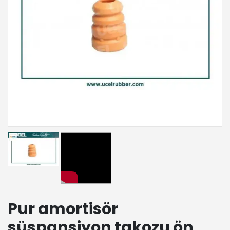
Pur amortisör
süspansiyon takozu ön