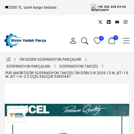
+90 534 228 09 50
🚚
2500 TL üzeri kargo bedava
0
0
ÖN DÜZEN SÜSPANSİYON PARÇALARI
SÜSPANSİYON PARÇALARI
SÜSPANSİYON TAKOZU
PUR AMORTISÖR SÜSPANSIYON TAKOZU ÖN DOBLO III 2009 1.3 M.JET-1.6
M.JET-1.4-2.0 ÜÇEL KAUÇUK 51810447