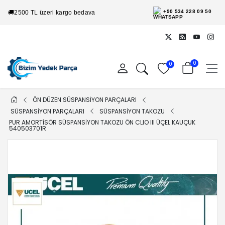
+90 534 228 09 50
🚚
2500 TL üzeri kargo bedava
0
0
ÖN DÜZEN SÜSPANSİYON PARÇALARI
SÜSPANSİYON PARÇALARI
SÜSPANSİYON TAKOZU
PUR AMORTISÖR SÜSPANSIYON TAKOZU ÖN CLIO III ÜÇEL KAUÇUK
540503701R