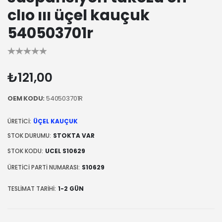
clıo ııı üçel kauçuk
540503701r
₺121,00
OEM KODU:
540503701R
ÜRETICI:
ÜÇEL KAUÇUK
STOK DURUMU:
STOKTA VAR
STOK KODU:
UCEL S10629
ÜRETICI PARTI NUMARASI:
S10629
TESLIMAT TARIHI:
1-2 GÜN