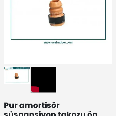
Pur amortisör
süspansiyon takozu ön