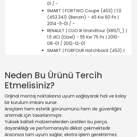
01 / -
SMART | FORTWO Coupe (453) | 1.0
(453.341) (Benzin) - 45 Kw 60 Ps |
2014-11-01 / -
RENAULT | CLIO III Grandtour (KR0/1_) |
1.5 dCi (Dizel) - 55 Kw 75 Ps | 2010-
08-01 / 2012-12-01
SMART | FORFOUR Hatchback (453) |
1.0 (453.041) (Benzin) - 45 Kw 60 Ps |
2014-11-01 / -
RENAULT | CLIO III Grandtour (KR0/1_) |
Neden Bu Ürünü Tercih
1.2 16V (KR0E) (Benzin) - 58 Kw 78 Ps |
Etmelisiniz?
2007-11-01 / 2014-12-01
RENAULT | CLIO IV Grandtour (KH_) |
Orijinal montaj noktalarına uyum sağlayarak hızlı ve kolay
1.2 16V (Benzin) - 54 Kw 73 Ps | 2013-
bir kurulum imkanı sunar.
01-01 / 2021-08-01
Araçların hem estetik görünümünü hem de güvenliğini
RENAULT | TWINGO III (BCM_, BCA_) |
artırmak için tasarlanmıştır.
0.9 TCe 90 (BCM9, BCM2) (Benzin) -
Yüksek kaliteli malzemelerden üretilen bu parça,
66 Kw 90 Ps | 2014-09-01 / -
dayanıklılığı ve performansıyla dikkat çekmektedir.
RENAULT | CLIO III (BR0/1, CR0/1) | 1.2
Aracınıza tam uyum sağlar, ekstra işlem gerektirmez.
Ethanol (CR1U, BR1U) (Benzin/Etanol)