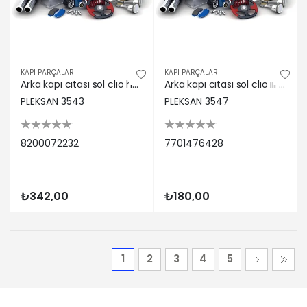
KAPI PARÇALARI
KAPI PARÇALARI
Arka kapı cıtası sol clıo hb bb1 07 08 Pleksan 8200072232
Arka kapı cıtası sol clıo ııı hb Pleksan 7701476428
PLEKSAN 3543
PLEKSAN 3547
8200072232
7701476428
₺342,00
₺180,00
1
2
3
4
5