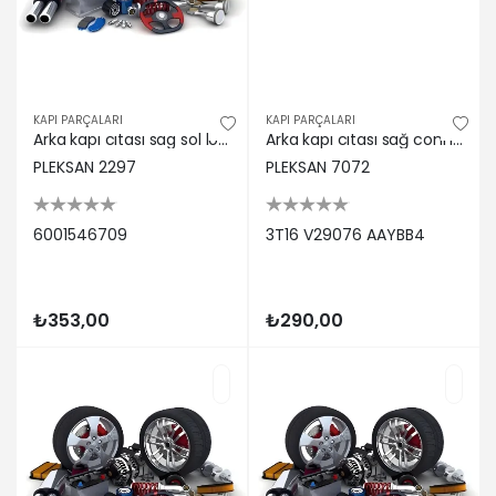
KAPI PARÇALARI
KAPI PARÇALARI
Arka kapı cıtası sag sol logan 03>08 Pleksan 6001546709
Arka kapı cıtası sağ connect 04 09 pleksan 3t16 v29076 aaybb4
PLEKSAN 2297
PLEKSAN 7072
6001546709
3T16 V29076 AAYBB4
₺353,00
₺290,00