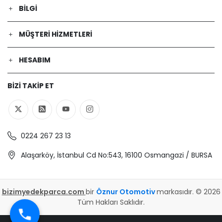
BILGI
MÜŞTERI HIZMETLERI
HESABIM
BIZI TAKIP ET
0224 267 23 13
Alaşarköy, İstanbul Cd No:543, 16100 Osmangazi / BURSA
bizimyedekparca.com
bir
Öznur Otomotiv
markasıdır. © 2026
Tüm Hakları Saklıdır.