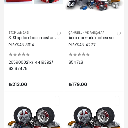
STOP LAMBASI
ÇAMURLUK VE PARÇALARI
3. Stop lambası master ııı 10 movano b 10 pleksan 265900021r/ 4419392/ 93197475
Arka camurluk cıtası sol partner 00>08 surgu kapılı Pleksan 8547L8
PLEKSAN 3914
PLEKSAN 4277
265900021R/ 4419392/
8547L8
93197475
₺213,00
₺179,00