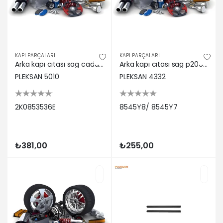
KAPI PARÇALARI
KAPI PARÇALARI
Arka kapı cıtası sag caddy 06> Pleksan 2K0853536E
Arka kapı cıtası sag p206 sıyah Pleksan 8545Y8/ 8545Y7
PLEKSAN 5010
PLEKSAN 4332
2K0853536E
8545Y8/ 8545Y7
₺381,00
₺255,00