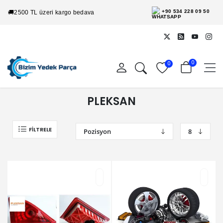
+90 534 228 09 50
🚚
2500 TL üzeri kargo bedava
0
0
PLEKSAN
FILTRELE