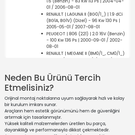
1.6 (Benzin) - 83 Kw 113 Ps | 2004-04-
01 / 2006-08-01
RENAULT | LAGUNA II (BG0/1_) | 1.9 dCi
(BG1A, BG1V) (Dizel) - 96 Kw 130 Ps |
2005-05-01 / 2007-08-01
PEUGEOT | 806 (221) | 2.0 16V (Benzin)
- 100 Kw 136 Ps | 2000-09-01 / 2002-
08-01
RENAULT | MEGANE II (BM0/1_, CM0/1_)
| 1.6 16V (BM0C, CM0C) (Benzin) - 83
Kw 113 Ps | 2002-11-01 / 2008-02-01
RENAULT | CLIO III (BR0/1, CR0/1) | 1.4
Neden Bu Ürünü Tercih
16V (Benzin) - 72 Kw 98 Ps | 2005-06-
Etmelisiniz?
01 / 2012-12-01
RENAULT | LAGUNA II (BG0/1_) | 2.0 16V
Orijinal montaj noktalarına uyum sağlayarak hızlı ve kolay
(BG00, BG0K, BG0P, BG0W) (Benzin) -
bir kurulum imkanı sunar.
99 Kw 135 Ps | 2002-08-01 / 2007-12-
Araçların hem estetik görünümünü hem de güvenliğini
01
artırmak için tasarlanmıştır.
PEUGEOT | 307 (3A/C) | 2.0 16V
Yüksek kaliteli malzemelerden üretilen bu parça,
(Benzin) - 103 Kw 140 Ps | 2005-03-01
dayanıklılığı ve performansıyla dikkat çekmektedir.
/ 2007-11-01