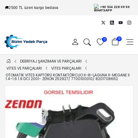
+90 534 228 09 50
🚚
2500 TL üzeri kargo bedava
0
0
DEBRİYAJ ŞANZIMAN VE PARÇALARI
VİTES VE PARÇALARI
VİTES PARÇALARI
OTOMATIK VITES KAPTÖRÜ KONTAKTÖRCLIO II-III-LAGUNA II-MEGANE II
1.4-1.6 1.9 DCI 2001- ZENON 252927/ 7700100010/ 8201708662