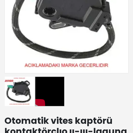
Otomatik vites kaptörü
kontaktörclıo ıı-ııı-laguna