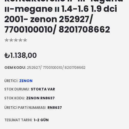
ıı-megane ıı 1.4-1.6 1.9 dci
2001- zenon 252927/
7700100010/ 8201708662
₺1.138,00
OEM KODU:
252927/ 7700100010/ 8201708662
ÜRETICI:
ZENON
STOK DURUMU:
STOKTA VAR
STOK KODU:
ZENON RN8637
ÜRETICI PARTI NUMARASI:
RN8637
TESLIMAT TARIHI:
1-2 GÜN