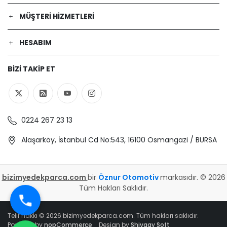
MÜŞTERI HIZMETLERI
HESABIM
BIZI TAKIP ET
0224 267 23 13
Alaşarköy, İstanbul Cd No:543, 16100 Osmangazi / BURSA
bizimyedekparca.com
bir
Öznur Otomotiv
markasıdır. © 2026
Tüm Hakları Saklıdır.
Telif hakkı © 2026 bizimyedekparca.com. Tüm hakları saklıdır.
Powered by
nopCommerce
Design by
Shivaay Soft