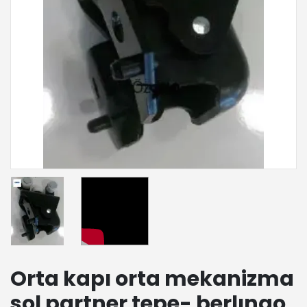
Orta kapı orta mekanizma
sol partner tepe- berlıngo