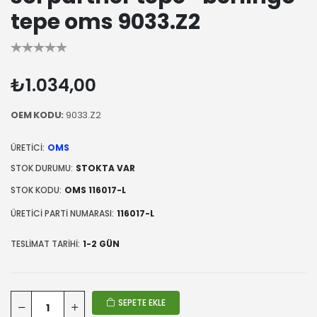
tepe oms 9033.Z2
₺1.034,00
OEM KODU:
9033.Z2
ÜRETICI:
OMS
STOK DURUMU:
STOKTA VAR
STOK KODU:
OMS 116017-L
ÜRETICI PARTI NUMARASI:
116017-L
TESLIMAT TARIHI:
1-2 GÜN
SEPETE EKLE